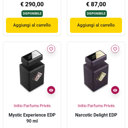
€ 290,00
€ 87,00
DISPONIBILE
DISPONIBILE
Aggiungi al carrello
Aggiungi al carrello
favorite_border
favorite_border
Initio Parfums Privés
Initio Parfums Privés
Mystic Experience EDP
Narcotic Delight EDP
90 ml