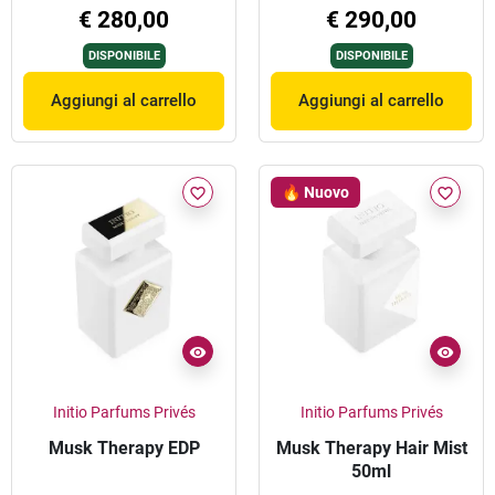
€ 280,00
€ 290,00
DISPONIBILE
DISPONIBILE
Aggiungi al carrello
Aggiungi al carrello
🔥 Nuovo
favorite_border
favorite_border
Initio Parfums Privés
Initio Parfums Privés
Musk Therapy EDP
Musk Therapy Hair Mist
50ml