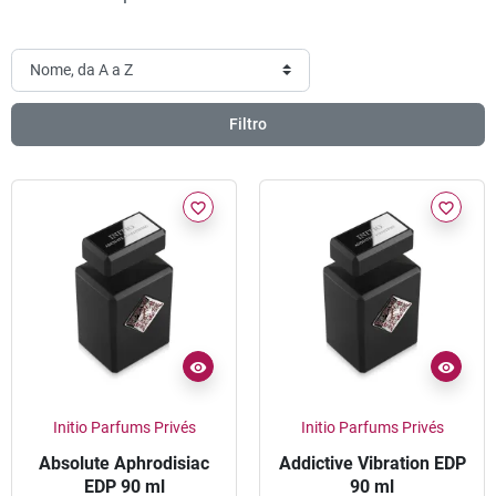
Filtro
favorite_border
favorite_border
Initio Parfums Privés
Initio Parfums Privés
Absolute Aphrodisiac
Addictive Vibration EDP
EDP 90 ml
90 ml