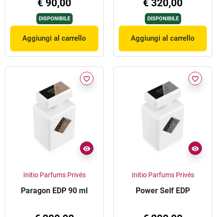
€ 90,00
€ 320,00
DISPONIBILE
DISPONIBILE
Aggiungi al carrello
Aggiungi al carrello
favorite_border
favorite_border
Initio Parfums Privés
Initio Parfums Privés
Paragon EDP 90 ml
Power Self EDP