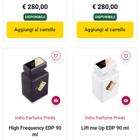
€ 280,00
€ 280,00
DISPONIBILE
DISPONIBILE
Aggiungi al carrello
Aggiungi al carrello
favorite_border
favorite_border
Initio Parfums Privés
Initio Parfums Privés
High Frequency EDP 90
Lift me Up EDP 90 ml
ml