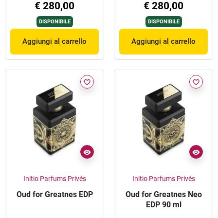
€ 280,00
€ 280,00
DISPONIBILE
DISPONIBILE
Aggiungi al carrello
Aggiungi al carrello
favorite_border
favorite_border
Initio Parfums Privés
Initio Parfums Privés
Oud for Greatnes EDP
Oud for Greatnes Neo
EDP 90 ml