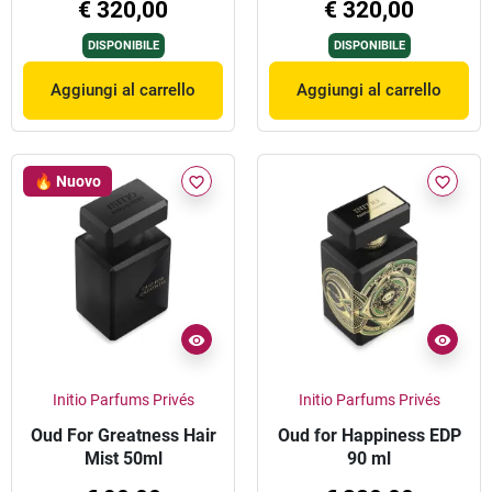
€ 320,00
€ 320,00
DISPONIBILE
DISPONIBILE
Aggiungi al carrello
Aggiungi al carrello
🔥 Nuovo
favorite_border
favorite_border
Initio Parfums Privés
Initio Parfums Privés
Oud For Greatness Hair
Oud for Happiness EDP
Mist 50ml
90 ml