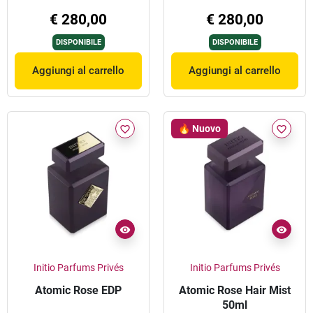
€ 280,00
€ 280,00
DISPONIBILE
DISPONIBILE
Aggiungi al carrello
Aggiungi al carrello
🔥 Nuovo
favorite_border
favorite_border
Initio Parfums Privés
Initio Parfums Privés
Atomic Rose EDP
Atomic Rose Hair Mist
50ml