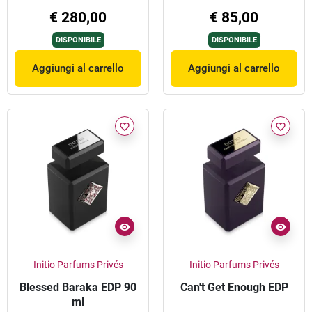
€ 280,00
€ 85,00
DISPONIBILE
DISPONIBILE
Aggiungi al carrello
Aggiungi al carrello
favorite_border
favorite_border
Initio Parfums Privés
Initio Parfums Privés
Blessed Baraka EDP 90
Can't Get Enough EDP
ml