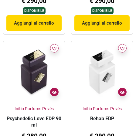
€ 290,00
€ 290,00
DISPONIBILE
DISPONIBILE
Aggiungi al carrello
Aggiungi al carrello
favorite_border
favorite_border
Initio Parfums Privés
Initio Parfums Privés
Psychedelic Love EDP 90
Rehab EDP
ml
€ 280,00
€ 290,00