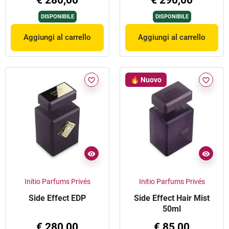
DISPONIBILE
DISPONIBILE
Aggiungi al carrello
Aggiungi al carrello
🔥 Nuovo
favorite_border
favorite_border
Initio Parfums Privés
Initio Parfums Privés
Side Effect EDP
Side Effect Hair Mist
50ml
€ 280,00
€ 85,00