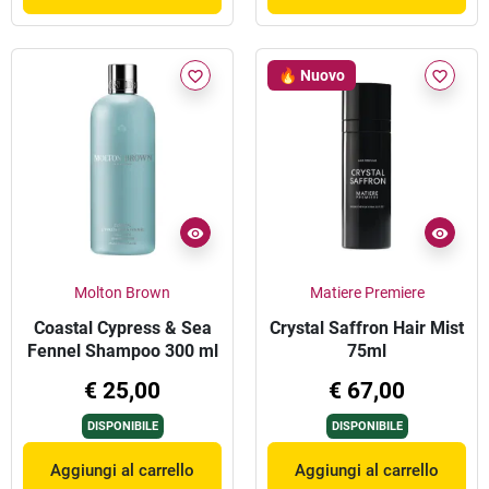
🔥 Nuovo
favorite_border
favorite_border
Molton Brown
Matiere Premiere
Coastal Cypress & Sea
Crystal Saffron Hair Mist
Fennel Shampoo 300 ml
75ml
€ 25,00
€ 67,00
DISPONIBILE
DISPONIBILE
Aggiungi al carrello
Aggiungi al carrello