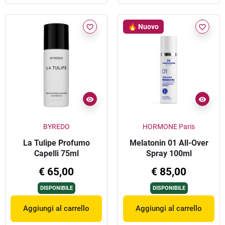
🔥 Nuovo
favorite_border
favorite_border
BYREDO
HORMONE Paris
La Tulipe Profumo
Melatonin 01 All-Over
Capelli 75ml
Spray 100ml
€ 65,00
€ 85,00
DISPONIBILE
DISPONIBILE
Aggiungi al carrello
Aggiungi al carrello