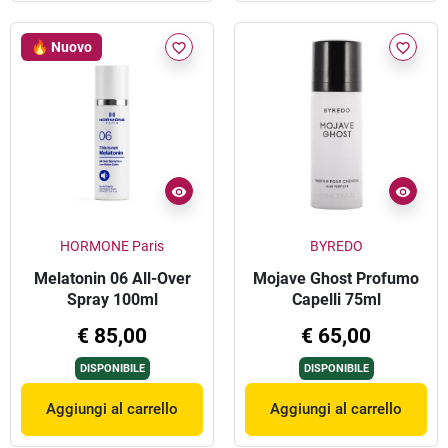
🔥 Nuovo
favorite_border
favorite_border
HORMONE Paris
BYREDO
Melatonin 06 All-Over
Mojave Ghost Profumo
Spray 100ml
Capelli 75ml
€ 85,00
€ 65,00
DISPONIBILE
DISPONIBILE
Aggiungi al carrello
Aggiungi al carrello