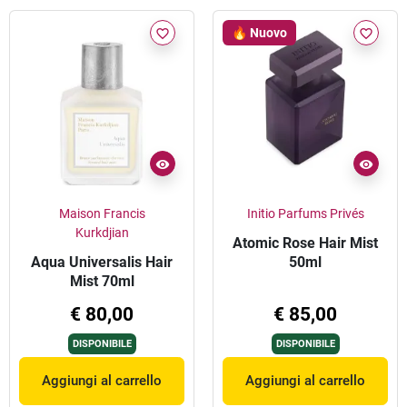
🔥 Nuovo
favorite_border
favorite_border
Maison Francis
Initio Parfums Privés
Kurkdjian
Atomic Rose Hair Mist
Aqua Universalis Hair
50ml
Mist 70ml
€ 80,00
€ 85,00
DISPONIBILE
DISPONIBILE
Aggiungi al carrello
Aggiungi al carrello