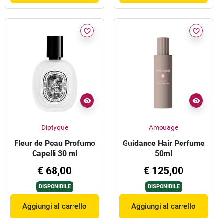
favorite_border
favorite_border
Diptyque
Amouage
Fleur de Peau Profumo
Guidance Hair Perfume
Capelli 30 ml
50ml
€ 68,00
€ 125,00
DISPONIBILE
DISPONIBILE
Aggiungi al carrello
Aggiungi al carrello