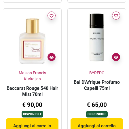
favorite_border
favorite_border
Maison Francis
BYREDO
Kurkdjian
Bal D'Afrique Profumo
Baccarat Rouge 540 Hair
Capelli 75ml
Mist 70ml
€ 90,00
€ 65,00
DISPONIBILE
DISPONIBILE
Aggiungi al carrello
Aggiungi al carrello