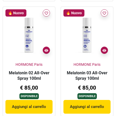
🔥 Nuovo
🔥 Nuovo
favorite_border
favorite_border
HORMONE Paris
HORMONE Paris
Melatonin 02 All-Over
Melatonin 03 All-Over
Spray 100ml
Spray 100ml
€ 85,00
€ 85,00
DISPONIBILE
DISPONIBILE
Aggiungi al carrello
Aggiungi al carrello