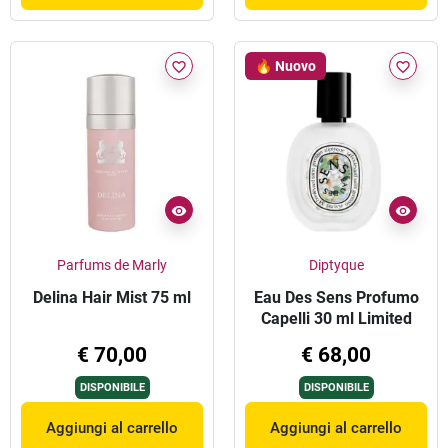
🔥 Nuovo
favorite_border
favorite_border
Parfums de Marly
Diptyque
Delina Hair Mist 75 ml
Eau Des Sens Profumo
Capelli 30 ml Limited
Edition Summer 2026
€ 70,00
€ 68,00
DISPONIBILE
DISPONIBILE
Aggiungi al carrello
Aggiungi al carrello