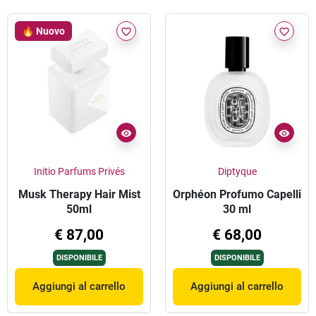
🔥 Nuovo
favorite_border
favorite_border
Initio Parfums Privés
Diptyque
Musk Therapy Hair Mist
Orphéon Profumo Capelli
50ml
30 ml
€ 87,00
€ 68,00
DISPONIBILE
DISPONIBILE
Aggiungi al carrello
Aggiungi al carrello