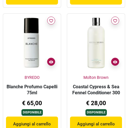
favorite_border
favorite_border
BYREDO
Molton Brown
Blanche Profumo Capelli
Coastal Cypress & Sea
75ml
Fennel Conditioner 300
ml
€ 65,00
€ 28,00
DISPONIBILE
DISPONIBILE
Aggiungi al carrello
Aggiungi al carrello