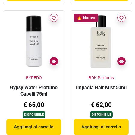
🔥 Nuovo
favorite_border
favorite_border
BYREDO
BDK Parfums
Gypsy Water Profumo
Impadia Hair Mist 50ml
Capelli 75ml
€ 65,00
€ 62,00
DISPONIBILE
DISPONIBILE
Aggiungi al carrello
Aggiungi al carrello