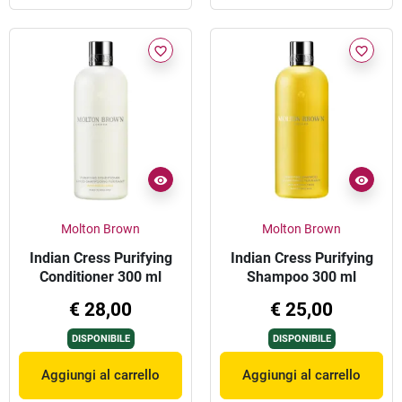
favorite_border
favorite_border
Molton Brown
Molton Brown
Indian Cress Purifying
Indian Cress Purifying
Conditioner 300 ml
Shampoo 300 ml
€ 28,00
€ 25,00
DISPONIBILE
DISPONIBILE
Aggiungi al carrello
Aggiungi al carrello