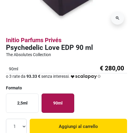
Initio Parfums Privés
Psychedelic Love EDP 90 ml
The Absolutes Collection
€ 280,00
90ml
o 3 rate da
93.33 €
senza interessi.
Formato
2,5ml
90ml
Aggiungi al carrello