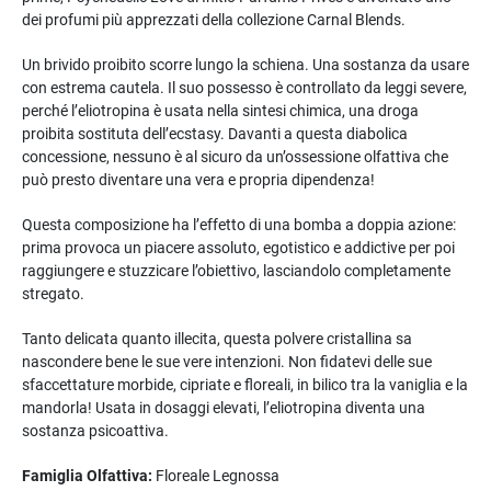
dei profumi più apprezzati della collezione Carnal Blends.
Un brivido proibito scorre lungo la schiena. Una sostanza da usare
con estrema cautela. Il suo possesso è controllato da leggi severe,
perché l’eliotropina è usata nella sintesi chimica, una droga
proibita sostituta dell’ecstasy. Davanti a questa diabolica
concessione, nessuno è al sicuro da un’ossessione olfattiva che
può presto diventare una vera e propria dipendenza!
Questa composizione ha l’effetto di una bomba a doppia azione:
prima provoca un piacere assoluto, egotistico e addictive per poi
raggiungere e stuzzicare l’obiettivo, lasciandolo completamente
stregato.
Tanto delicata quanto illecita, questa polvere cristallina sa
nascondere bene le sue vere intenzioni. Non fidatevi delle sue
sfaccettature morbide, cipriate e floreali, in bilico tra la vaniglia e la
mandorla! Usata in dosaggi elevati, l’eliotropina diventa una
sostanza psicoattiva.
Famiglia Olfattiva:
Floreale Legnossa