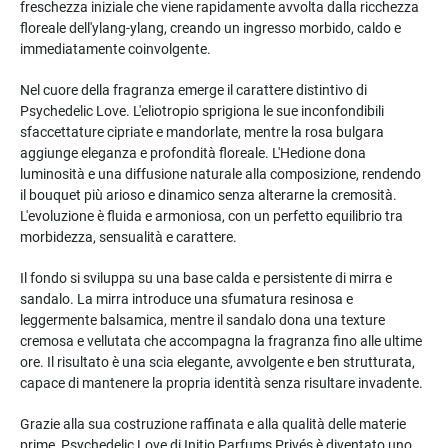
freschezza iniziale che viene rapidamente avvolta dalla ricchezza
floreale dell'ylang-ylang, creando un ingresso morbido, caldo e
immediatamente coinvolgente.
Nel cuore della fragranza emerge il carattere distintivo di
Psychedelic Love. L'eliotropio sprigiona le sue inconfondibili
sfaccettature cipriate e mandorlate, mentre la rosa bulgara
aggiunge eleganza e profondità floreale. L'Hedione dona
luminosità e una diffusione naturale alla composizione, rendendo
il bouquet più arioso e dinamico senza alterarne la cremosità.
L'evoluzione è fluida e armoniosa, con un perfetto equilibrio tra
morbidezza, sensualità e carattere.
Il fondo si sviluppa su una base calda e persistente di mirra e
sandalo. La mirra introduce una sfumatura resinosa e
leggermente balsamica, mentre il sandalo dona una texture
cremosa e vellutata che accompagna la fragranza fino alle ultime
ore. Il risultato è una scia elegante, avvolgente e ben strutturata,
capace di mantenere la propria identità senza risultare invadente.
Grazie alla sua costruzione raffinata e alla qualità delle materie
prime, Psychedelic Love di Initio Parfums Privés è diventato uno