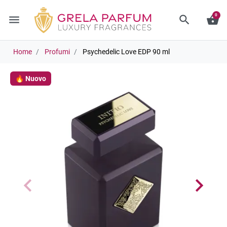
0
menu
search
shopping_basket
Home
Profumi
Psychedelic Love EDP 90 ml
🔥 Nuovo