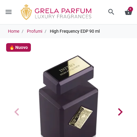
0
menu
search
shopping_basket
Home
Profumi
High Frequency EDP 90 ml
🔥 Nuovo