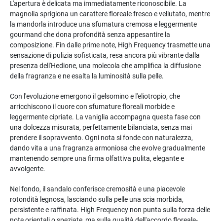
L'apertura è delicata ma immediatamente riconoscibile. La
magnolia sprigiona un carattere floreale fresco e vellutato, mentre
la mandorla introduce una sfumatura cremosa e leggermente
gourmand che dona profondità senza appesantire la
composizione. Fin dalle prime note, High Frequency trasmette una
sensazione di pulizia sofisticata, resa ancora più vibrante dalla
presenza dell'Hedione, una molecola che amplifica la diffusione
della fragranza e ne esalta la luminosità sulla pelle.
Con l'evoluzione emergono il gelsomino e l'eliotropio, che
arricchiscono il cuore con sfumature floreali morbide e
leggermente cipriate. La vaniglia accompagna questa fase con
una dolcezza misurata, perfettamente bilanciata, senza mai
prendere il sopravvento. Ogni nota si fonde con naturalezza,
dando vita a una fragranza armoniosa che evolve gradualmente
mantenendo sempre una firma olfattiva pulita, elegante e
avvolgente.
Nel fondo, il sandalo conferisce cremosità e una piacevole
rotondità legnosa, lasciando sulla pelle una scia morbida,
persistente e raffinata. High Frequency non punta sulla forza delle
note orientali o speziate, ma sulla qualità dell'accordo floreale-