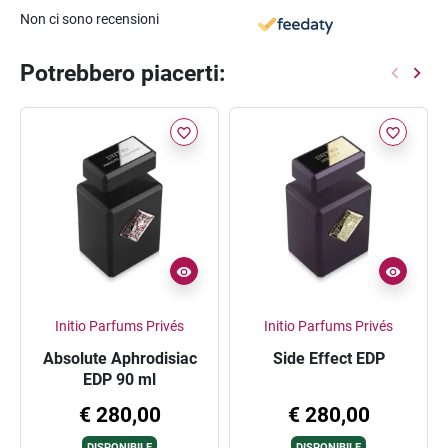
Non ci sono recensioni
Potrebbero piacerti:
favorite_border
favorite_border
Initio Parfums Privés
Initio Parfums Privés
Absolute Aphrodisiac
Side Effect EDP
EDP 90 ml
€ 280,00
€ 280,00
DISPONIBILE
DISPONIBILE