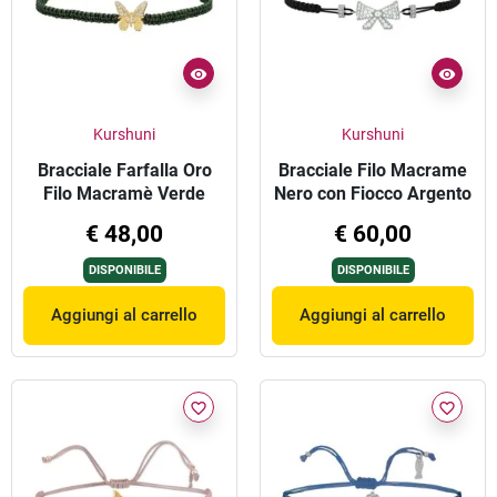
Kurshuni
Kurshuni
Bracciale Farfalla Oro
Bracciale Filo Macrame
Filo Macramè Verde
Nero con Fiocco Argento
€ 48,00
€ 60,00
DISPONIBILE
DISPONIBILE
Aggiungi al carrello
Aggiungi al carrello
favorite_border
favorite_border