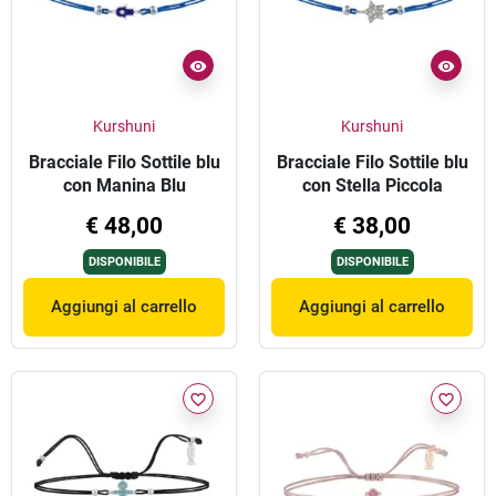
Kurshuni
Kurshuni
Bracciale Filo Sottile blu
Bracciale Filo Sottile blu
con Manina Blu
con Stella Piccola
Argento
€ 48,00
€ 38,00
DISPONIBILE
DISPONIBILE
Aggiungi al carrello
Aggiungi al carrello
favorite_border
favorite_border