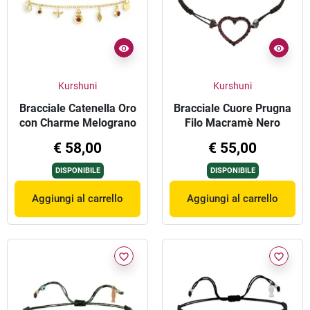
Kurshuni
Kurshuni
Bracciale Catenella Oro
Bracciale Cuore Prugna
con Charme Melograno
Filo Macramè Nero
€ 58,00
€ 55,00
DISPONIBILE
DISPONIBILE
Aggiungi al carrello
Aggiungi al carrello
favorite_border
favorite_border