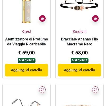
Creed
Kurshuni
Atomizzatore di Profumo
Bracciale Ananas Filo
da Viaggio Ricaricabile
Macramè Nero
5ml
€ 59,00
€ 58,00
DISPONIBILE
DISPONIBILE
Aggiungi al carrello
Aggiungi al carrello
favorite_border
favorite_border