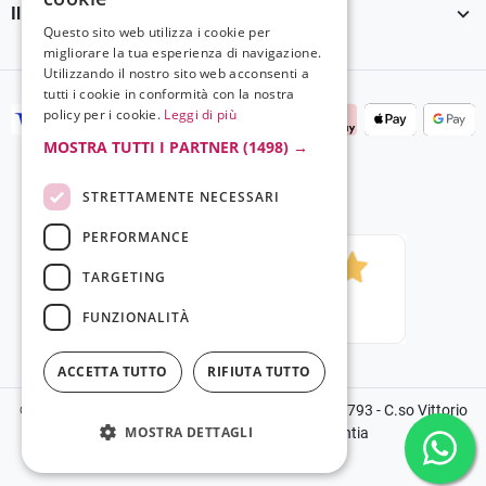

Il tuo account
Questo sito web utilizza i cookie per
migliorare la tua esperienza di navigazione.
Utilizzando il nostro sito web acconsenti a
tutti i cookie in conformità con la nostra
policy per i cookie.
Leggi di più
MOSTRA TUTTI I PARTNER
(1498) →
STRETTAMENTE NECESSARI
PERFORMANCE
TARGETING
FUNZIONALITÀ
ACCETTA TUTTO
RIFIUTA TUTTO
©2024 Copyright Grela Parfum - P.IVA 03136100793 - C.so Vittorio
MOSTRA DETTAGLI
Emanuele III, 14, 89900, Vibo Valentia