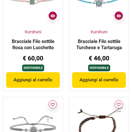
Kurshuni
Kurshuni
Bracciale Filo sottile
Bracciale Filo sottile
Rosa con Lucchetto
Turchese e Tartaruga
Argento
€ 60,00
€ 46,00
DISPONIBILE
DISPONIBILE
Aggiungi al carrello
Aggiungi al carrello
favorite_border
favorite_border