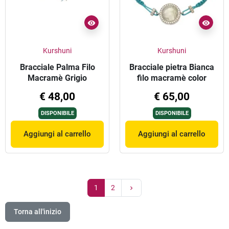
Kurshuni
Kurshuni
Bracciale Palma Filo
Bracciale pietra Bianca
Macramè Grigio
filo macramè color
azzurro
€ 48,00
€ 65,00
DISPONIBILE
DISPONIBILE
Aggiungi al carrello
Aggiungi al carrello
1
2
Torna all'inizio