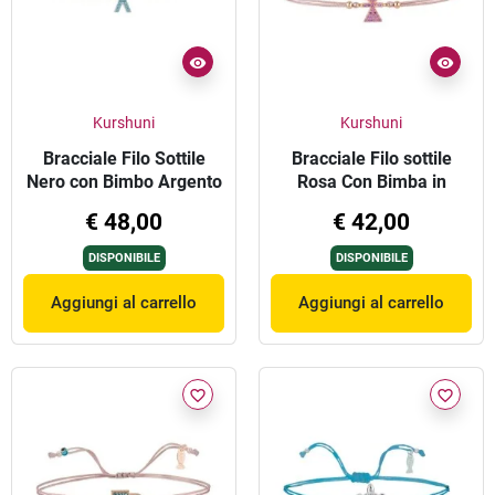
Kurshuni
Kurshuni
Bracciale Filo Sottile
Bracciale Filo sottile
Nero con Bimbo Argento
Rosa Con Bimba in
Zirconi
€ 48,00
€ 42,00
DISPONIBILE
DISPONIBILE
Aggiungi al carrello
Aggiungi al carrello
favorite_border
favorite_border