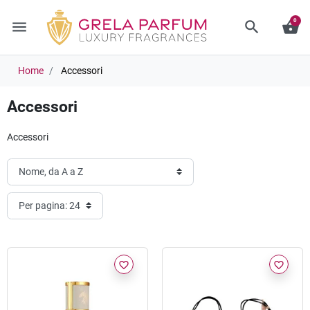
0
menu
search
shopping_basket
Home
Accessori
Accessori
Accessori
favorite_border
favorite_border