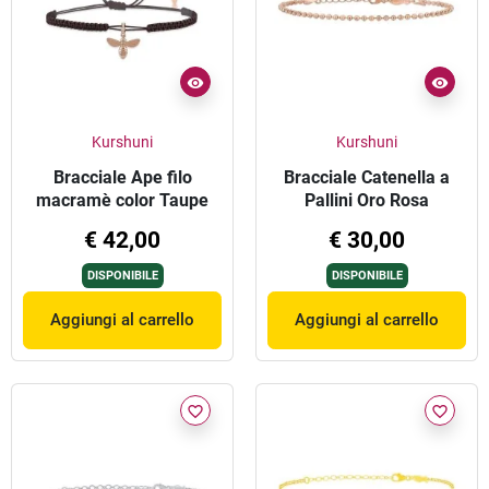
Kurshuni
Kurshuni
Bracciale Ape filo
Bracciale Catenella a
macramè color Taupe
Pallini Oro Rosa
€ 42,00
€ 30,00
DISPONIBILE
DISPONIBILE
Aggiungi al carrello
Aggiungi al carrello
favorite_border
favorite_border