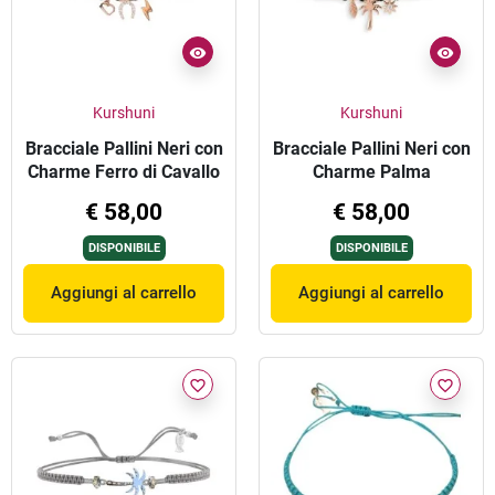
Kurshuni
Kurshuni
Bracciale Pallini Neri con
Bracciale Pallini Neri con
Charme Ferro di Cavallo
Charme Palma
€ 58,00
€ 58,00
DISPONIBILE
DISPONIBILE
Aggiungi al carrello
Aggiungi al carrello
favorite_border
favorite_border