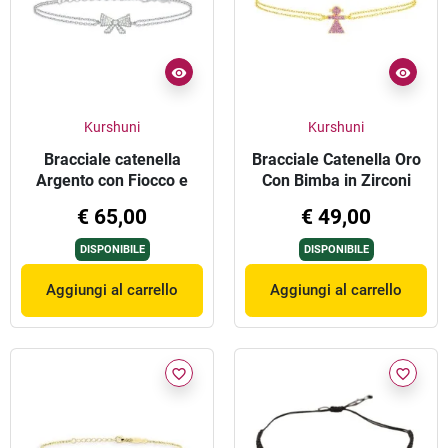
Kurshuni
Kurshuni
Bracciale catenella
Bracciale Catenella Oro
Argento con Fiocco e
Con Bimba in Zirconi
Zirconi
Rosa
€ 65,00
€ 49,00
DISPONIBILE
DISPONIBILE
Aggiungi al carrello
Aggiungi al carrello
favorite_border
favorite_border