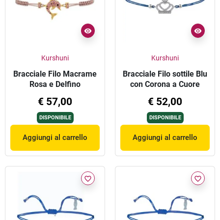
Kurshuni
Kurshuni
Bracciale Filo Macrame
Bracciale Filo sottile Blu
Rosa e Delfino
con Corona a Cuore
€ 57,00
€ 52,00
DISPONIBILE
DISPONIBILE
Aggiungi al carrello
Aggiungi al carrello
favorite_border
favorite_border