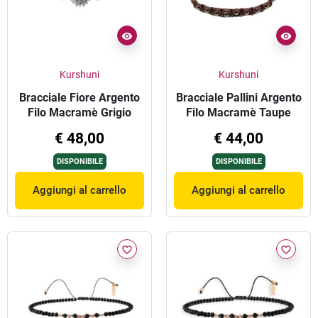
Kurshuni
Kurshuni
Bracciale Fiore Argento
Bracciale Pallini Argento
Filo Macramè Grigio
Filo Macramè Taupe
€ 48,00
€ 44,00
DISPONIBILE
DISPONIBILE
Aggiungi al carrello
Aggiungi al carrello
favorite_border
favorite_border