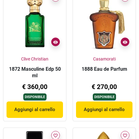
Clive Christian
Casamorati
1872 Masculine Edp 50
1888 Eau de Parfum
ml
€ 360,00
€ 270,00
DISPONIBILE
DISPONIBILE
Aggiungi al carrello
Aggiungi al carrello
favorite_border
favorite_border