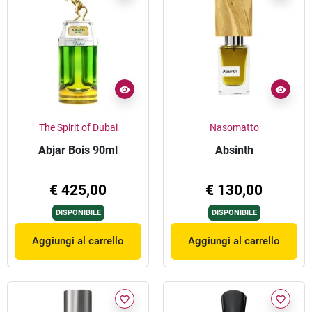
The Spirit of Dubai
Nasomatto
Abjar Bois 90ml
Absinth
€ 425,00
€ 130,00
DISPONIBILE
DISPONIBILE
Aggiungi al carrello
Aggiungi al carrello
favorite_border
favorite_border