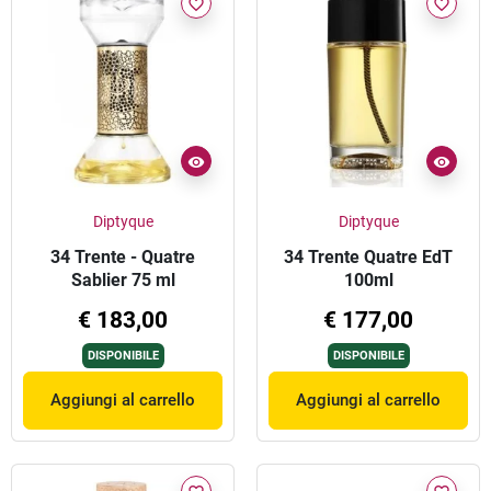
favorite_border
favorite_border
Diptyque
Diptyque
34 Trente - Quatre
34 Trente Quatre EdT
Sablier 75 ml
100ml
€ 183,00
€ 177,00
DISPONIBILE
DISPONIBILE
Aggiungi al carrello
Aggiungi al carrello