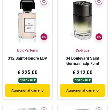
favorite_border
favorite_border
BDK Parfums
Diptyque
312 Saint-Honoré EDP
34 Boulevard Saint
Germain Edp 75ml
€ 225,00
€ 212,00
DISPONIBILE
DISPONIBILE
Aggiungi al carrello
Aggiungi al carrello