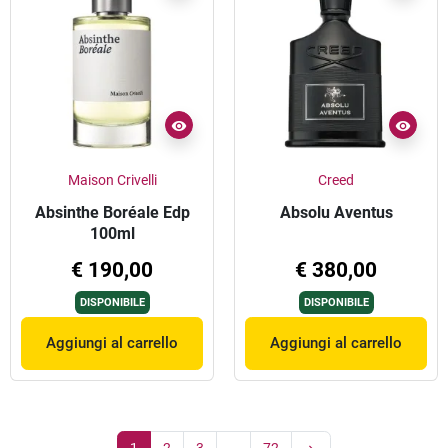
Maison Crivelli
Creed
Absinthe Boréale Edp
Absolu Aventus
100ml
€ 190,00
€ 380,00
DISPONIBILE
DISPONIBILE
Aggiungi al carrello
Aggiungi al carrello
1
2
3
…
72