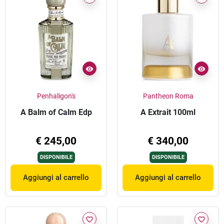
Penhaligon's
Pantheon Roma
A Balm of Calm Edp
A Extrait 100ml
€ 245,00
€ 340,00
DISPONIBILE
DISPONIBILE
Aggiungi al carrello
Aggiungi al carrello
favorite_border
favorite_border