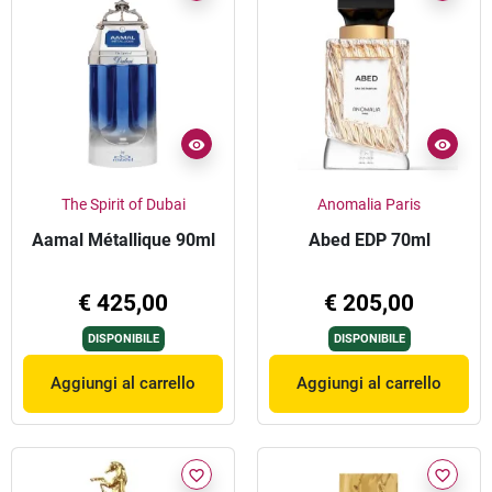
The Spirit of Dubai
Anomalia Paris
Aamal Métallique 90ml
Abed EDP 70ml
€ 425,00
€ 205,00
DISPONIBILE
DISPONIBILE
Aggiungi al carrello
Aggiungi al carrello
favorite_border
favorite_border