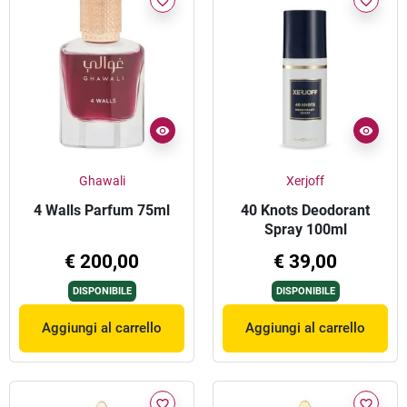
favorite_border
favorite_border
Ghawali
Xerjoff
4 Walls Parfum 75ml
40 Knots Deodorant
Spray 100ml
€ 200,00
€ 39,00
DISPONIBILE
DISPONIBILE
Aggiungi al carrello
Aggiungi al carrello
favorite_border
favorite_border