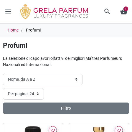
0
menu
search
shopping_basket
Home
Profumi
Profumi
La selezione di capolavori olfattivi dei migliori Maìtres Parfumeurs
Nazionali ed Internazionali.
Filtro
favorite_border
favorite_border