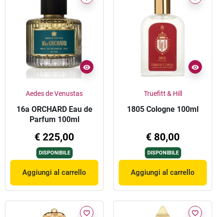
Aedes de Venustas
Truefitt & Hill
16a ORCHARD Eau de
1805 Cologne 100ml
Parfum 100ml
€ 225,00
€ 80,00
DISPONIBILE
DISPONIBILE
Aggiungi al carrello
Aggiungi al carrello
favorite_border
favorite_border