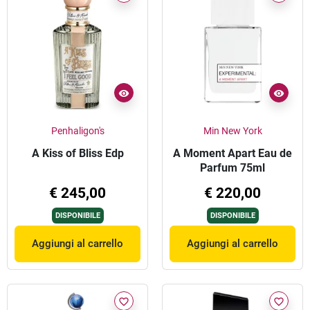
Penhaligon's
Min New York
A Kiss of Bliss Edp
A Moment Apart Eau de
Parfum 75ml
€ 245,00
€ 220,00
DISPONIBILE
DISPONIBILE
Aggiungi al carrello
Aggiungi al carrello
favorite_border
favorite_border