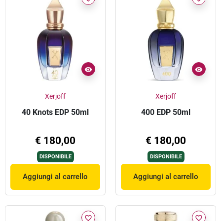
Xerjoff
Xerjoff
40 Knots EDP 50ml
400 EDP 50ml
€ 180,00
€ 180,00
DISPONIBILE
DISPONIBILE
Aggiungi al carrello
Aggiungi al carrello
favorite_border
favorite_border