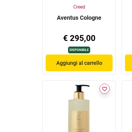
Creed
Aventus Cologne
€ 295,00
DISPONIBILE
Aggiungi al carrello
favorite_border