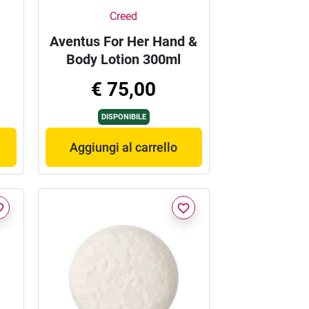
Creed
Aventus For Her Hand &
Body Lotion 300ml
€ 75,00
DISPONIBILE
Aggiungi al carrello
border
favorite_border