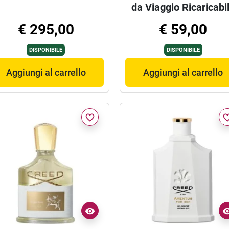
da Viaggio Ricaricabi
5ml
€ 295,00
€ 59,00
DISPONIBILE
DISPONIBILE
Aggiungi al carrello
Aggiungi al carrello
favorite_border
favorite_