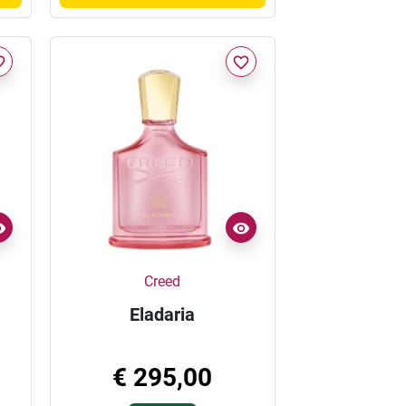
border
favorite_border
Creed
Eladaria
€ 295,00