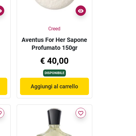
Creed
Aventus For Her Sapone
Profumato 150gr
€ 40,00
DISPONIBILE
Aggiungi al carrello
border
favorite_border