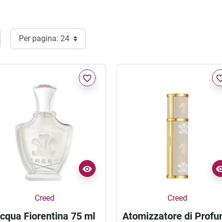
favorite_border
favorite_
Creed
Creed
cqua Fiorentina 75 ml
Atomizzatore di Prof