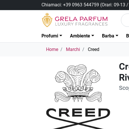
Chiamaci:
+39 0963 544759
(Orari: 09-13 
Profumi
Ambiente
Barba
B
Home
Marchi
Creed
Cr
Ri
Scop