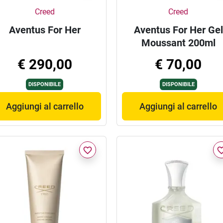
Creed
Creed
Aventus For Her
Aventus For Her Gel
Moussant 200ml
€ 290,00
€ 70,00
DISPONIBILE
DISPONIBILE
Aggiungi al carrello
Aggiungi al carrello
favorite_border
favorite_