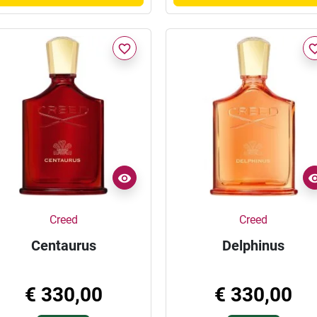
favorite_border
favorite_
Creed
Creed
Centaurus
Delphinus
€ 330,00
€ 330,00