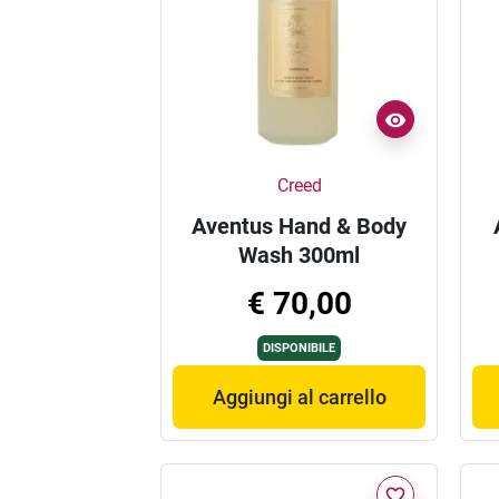
Creed
Aventus Hand & Body
Wash 300ml
€ 70,00
DISPONIBILE
Aggiungi al carrello
favorite_border