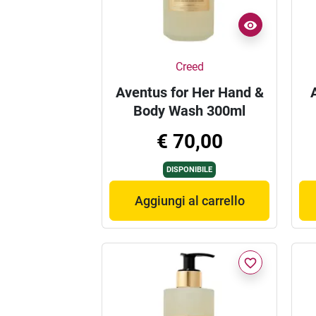
Creed
Aventus for Her Hand &
Body Wash 300ml
€ 70,00
DISPONIBILE
Aggiungi al carrello
favorite_border