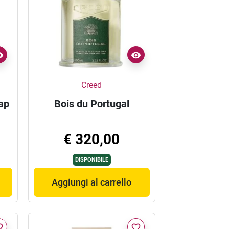
Creed
ap
Bois du Portugal
€ 320,00
DISPONIBILE
Aggiungi al carrello
border
favorite_border