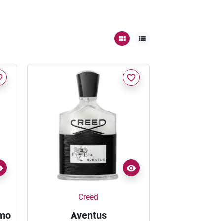
border
favorite_border
Creed
umo
Aventus