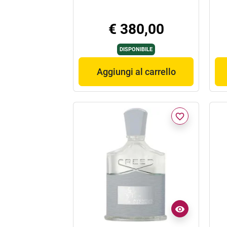
€ 380,00
DISPONIBILE
Aggiungi al carrello
favorite_border