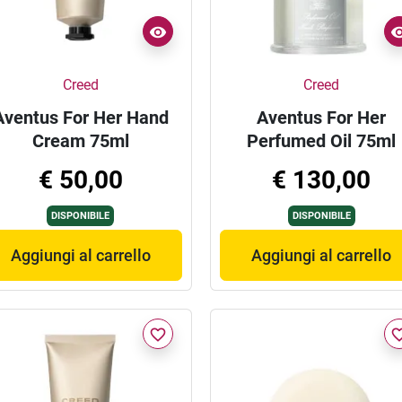
Creed
Creed
Aventus For Her Hand
Aventus For Her
Cream 75ml
Perfumed Oil 75ml
€ 50,00
€ 130,00
DISPONIBILE
DISPONIBILE
Aggiungi al carrello
Aggiungi al carrello
favorite_border
favorite_