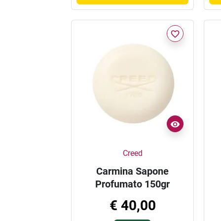
favorite_border
Creed
Carmina Sapone
Profumato 150gr
€ 40,00