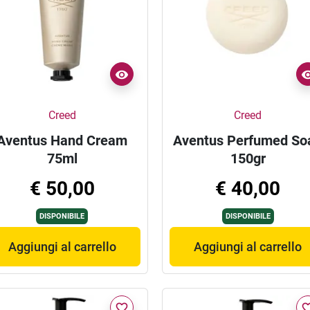
Creed
Creed
Aventus Hand Cream
Aventus Perfumed So
75ml
150gr
€ 50,00
€ 40,00
DISPONIBILE
DISPONIBILE
Aggiungi al carrello
Aggiungi al carrello
favorite_border
favorite_