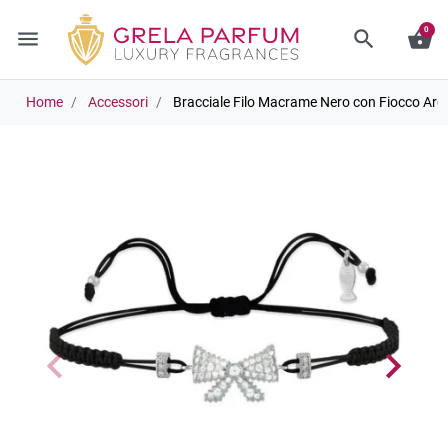
0
menu
search
shopping_basket
Home
Accessori
Bracciale Filo Macrame Nero con Fiocco Arg