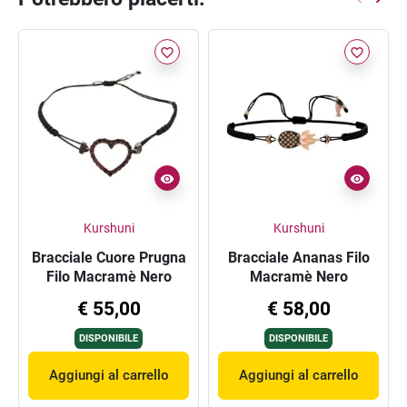
favorite_border
favorite_border
Kurshuni
Kurshuni
Bracciale Cuore Prugna
Bracciale Ananas Filo
Filo Macramè Nero
Macramè Nero
€ 55,00
€ 58,00
DISPONIBILE
DISPONIBILE
Aggiungi al carrello
Aggiungi al carrello