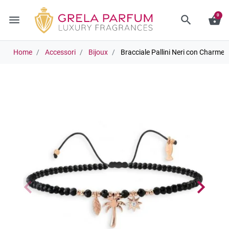
0
menu
search
shopping_basket
Home
Accessori
Bijoux
Bracciale Pallini Neri con Charme