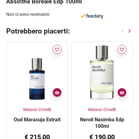
Absinthe Boréale Edp 100ml
Non ci sono recensioni
Potrebbero piacerti:
favorite_border
favorite_border
Maison Crivelli
Maison Crivelli
Oud Maracuja Extrait
Neroli Nasimba Edp
100ml
€ 215,00
€ 190,00