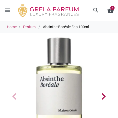
0
menu
search
shopping_basket
Home
Profumi
Absinthe Boréale Edp 100ml