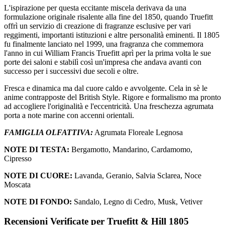
L'ispirazione per questa eccitante miscela derivava da una
formulazione originale risalente alla fine del 1850, quando Truefitt
offrì un servizio di creazione di fragranze esclusive per vari
reggimenti, importanti istituzioni e altre personalità eminenti. Il 1805
fu finalmente lanciato nel 1999, una fragranza che commemora
l'anno in cui William Francis Truefitt aprì per la prima volta le sue
porte dei saloni e stabilì così un'impresa che andava avanti con
successo per i successivi due secoli e oltre.
Fresca e dinamica ma dal cuore caldo e avvolgente. Cela in sè le
anime contrapposte del British Style. Rigore e formalismo ma pronto
ad accogliere l'originalità e l'eccentricità. Una freschezza agrumata
porta a note marine con accenni orientali.
FAMIGLIA OLFATTIVA:
Agrumata Floreale Legnosa
NOTE DI TESTA:
Bergamotto, Mandarino, Cardamomo,
Cipresso
NOTE DI CUORE:
Lavanda, Geranio, Salvia Sclarea, Noce
Moscata
NOTE DI FONDO:
Sandalo, Legno di Cedro, Musk, Vetiver
Recensioni Verificate per Truefitt & Hill 1805