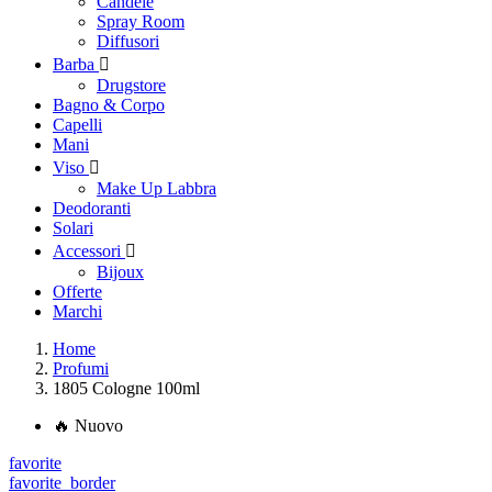
Candele
Spray Room
Diffusori
Barba

Drugstore
Bagno & Corpo
Capelli
Mani
Viso

Make Up Labbra
Deodoranti
Solari
Accessori

Bijoux
Offerte
Marchi
Home
Profumi
1805 Cologne 100ml
🔥 Nuovo
favorite
favorite_border