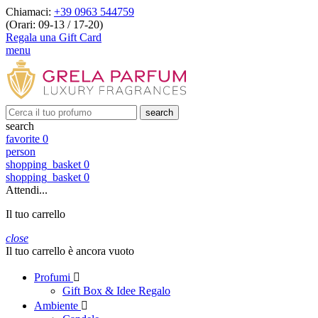
Chiamaci:
+39 0963 544759
(Orari: 09-13 / 17-20)
Regala una Gift Card
menu
search
search
favorite
0
person
shopping_basket
0
shopping_basket
0
Attendi...
Il tuo carrello
close
Il tuo carrello è ancora vuoto
Profumi

Gift Box & Idee Regalo
Ambiente
