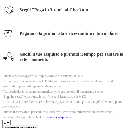
Scegli "Paga in 3 rate" al Checkout.
Paga solo la prima rata e ricevi subito il tuo ordine.
Goditi il tuo acquisto e prenditi il tempo per saldare le
rate rimanenti.
Finanziamento soggetto all'approvazione di Scalapay IP S.p.A.
L'utilizzo del servizio comporta l'obbligo di rimborsare le rate alle scadenze previste;
assicurati di poter adempiere a tale impegno.
* Gli addebiti avverranno automaticamente sul metodo di pagamento scelto.
"Paga in 3 rate" è disponibile con VISA, Mastercard e AMEX.
In alcuni casi potrebbe essere richiesto il pagamento di una prima rata più elevato rispetto
alle rimanenti.
Tutte le informazioni presenti in questo prospetto sono puramente indicative e non
vincolanti. Leggi tutte le T&C su
www.scalapay.com
.