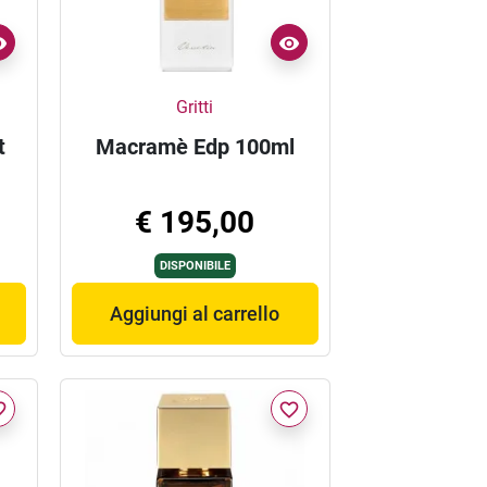
Gritti
t
Macramè Edp 100ml
€ 195,00
DISPONIBILE
Aggiungi al carrello
border
favorite_border