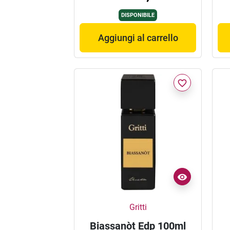
DISPONIBILE
Aggiungi al carrello
favorite_border
Gritti
Biassanòt Edp 100ml