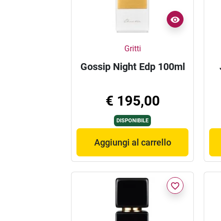
Gritti
Gossip Night Edp 100ml
€ 195,00
DISPONIBILE
Aggiungi al carrello
favorite_border