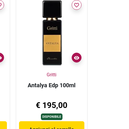
border
favorite_border
Gritti
l
Antalya Edp 100ml
€ 195,00
DISPONIBILE