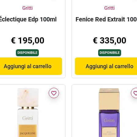
Gritti
Gritti
Éclectique Edp 100ml
Fenice Red Extrait 10
€ 195,00
€ 335,00
DISPONIBILE
DISPONIBILE
Aggiungi al carrello
Aggiungi al carrello
favorite_border
favorite_