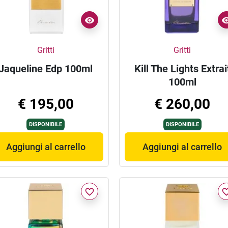
Gritti
Gritti
Jaqueline Edp 100ml
Kill The Lights Extrai
100ml
€ 195,00
€ 260,00
DISPONIBILE
DISPONIBILE
Aggiungi al carrello
Aggiungi al carrello
favorite_border
favorite_