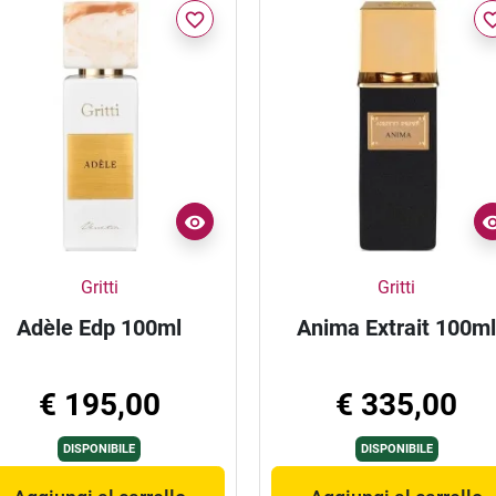
favorite_border
favorite_
Gritti
Gritti
Adèle Edp 100ml
Anima Extrait 100m
€ 195,00
€ 335,00
DISPONIBILE
DISPONIBILE