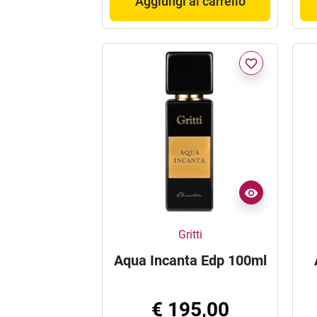
Aggiungi al carrello
favorite_border
Gritti
Aqua Incanta Edp 100ml
€ 195,00