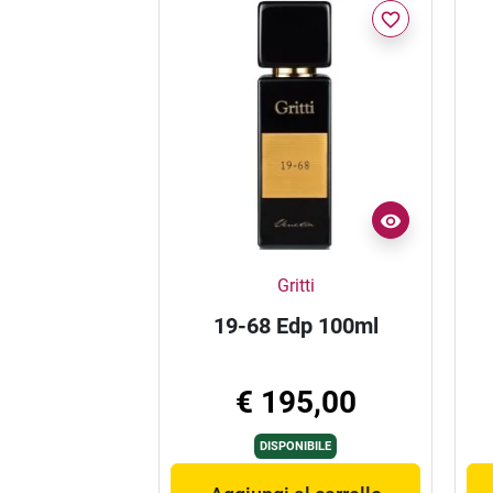
favorite_border
Gritti
19-68 Edp 100ml
€ 195,00
DISPONIBILE