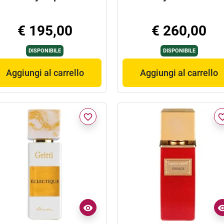
€ 195,00
€ 260,00
DISPONIBILE
DISPONIBILE
Aggiungi al carrello
Aggiungi al carrello
favorite_border
favorite_