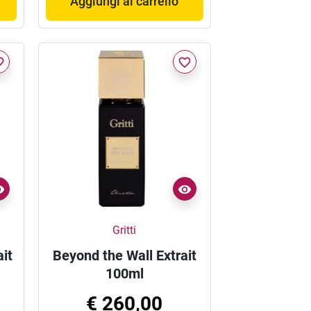
Aggiungi al carrello
border
favorite_border
Gritti
ait
Beyond the Wall Extrait
100ml
€ 260,00