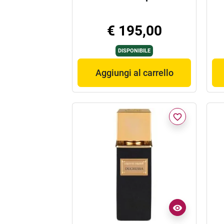
€ 195,00
DISPONIBILE
Aggiungi al carrello
favorite_border