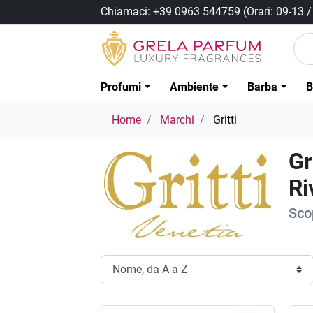
Chiamaci:
+39 0963 544759
(Orari: 09-13 
Profumi
Ambiente
Barba
B
Home
Marchi
Gritti
Gr
Ri
Scop