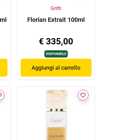
Gritti
0ml
Florian Extrait 100ml
€ 335,00
DISPONIBILE
Aggiungi al carrello
border
favorite_border