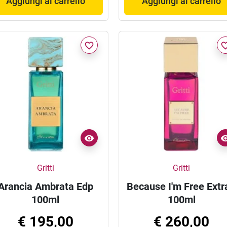
Aggiungi al carrello
Aggiungi al carrello
favorite_border
favorite_
Gritti
Gritti
Arancia Ambrata Edp
Because I'm Free Extr
100ml
100ml
€ 195,00
€ 260,00