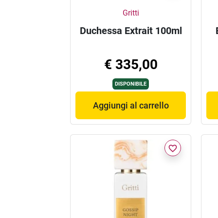
Gritti
Duchessa Extrait 100ml
€ 335,00
DISPONIBILE
Aggiungi al carrello
favorite_border