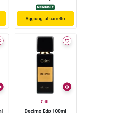
DISPONIBILE
Aggiungi al carrello
border
favorite_border
Gritti
ml
Decimo Edp 100ml