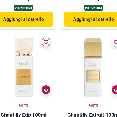
DISPONIBILE
DISPONIBILE
Aggiungi al carrello
Aggiungi al carrello
favorite_border
favorite_
Gritti
Gritti
Chantilly Edp 100ml
Chantilly Extrait 100