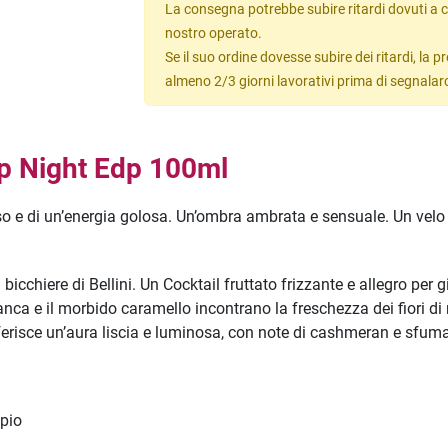
La consegna potrebbe subire ritardi dovuti a c
nostro operato.
Se il suo ordine dovesse subire dei ritardi, la
almeno 2/3 giorni lavorativi prima di segnalar
p Night Edp 100ml
o e di un’energia golosa. Un’ombra ambrata e sensuale. Un velo s
bicchiere di Bellini. Un Cocktail fruttato frizzante e allegro per g
anca e il morbido caramello incontrano la freschezza dei fiori di m
ferisce un’aura liscia e luminosa, con note di cashmeran e sfuma
opio