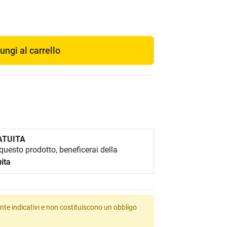
ungi al carrello
ATUITA
uesto prodotto, beneficerai della
ita
te indicativi e non costituiscono un obbligo