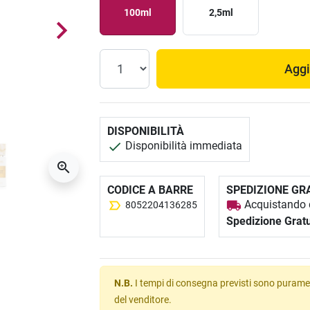
100ml
2,5ml
Aggi
DISPONIBILITÀ
Disponibilità immediata
CODICE A BARRE
SPEDIZIONE GR
Acquistando q
8052204136285
Spedizione Gratu
N.B.
I tempi di consegna previsti sono puramen
del venditore.