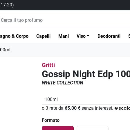
/ 17-20)
agno & Corpo
Capelli
Mani
Viso
Deodoranti
100ml
Gritti
Gossip Night Edp 10
WHITE COLLECTION
100ml
o 3 rate da
65.00 €
senza interessi.
Formato