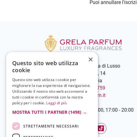
Puoi annullare l'iscri
×
Questo sito web utilizza
Grela Parfum - Profumeria di Lusso
cookie
C.so Vittorio Emanuele III, 14
Questo sito web utilizza i cookie per
89900 Vibo Valentia - Italia
migliorare la tua esperienza di navigazione.
Chiamaci:
+39 0963 544759
Utilizzando il nostro sito web acconsenti a
Scrivici:
info@grelaparfum.it
tutti i cookie in conformità con la nostra
Orari
policy per i cookie.
Leggi di più
Lunedì-Sabato: 9:00 - 13:00, 17:00 - 20:00
MOSTRA TUTTI I PARTNER
(1498) →
STRETTAMENTE NECESSARI
Facebook
YouTube
Instagram
TikTok