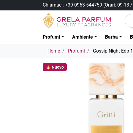
Chiamaci:
+39 0963 544759
(Orari: 09-13 
Profumi
Ambiente
Barba
B
Home
Profumi
Gossip Night Edp 
🔥 Nuovo