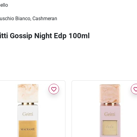
ello
Muschio Bianco, Cashmeran
ritti Gossip Night Edp 100ml
favorite_border
favorite_