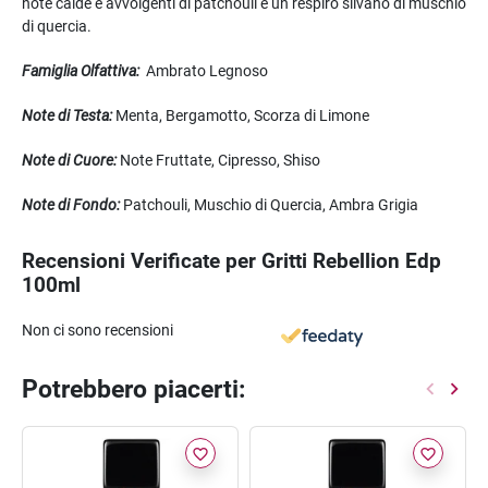
note calde e avvolgenti di patchouli e un respiro silvano di muschio
di quercia.
Famiglia Olfattiva:
Ambrato Legnoso
Note di Testa:
Menta, Bergamotto, Scorza di Limone
Note di Cuore:
Note Fruttate, Cipresso, Shiso
Note di Fondo:
Patchouli, Muschio di Quercia, Ambra Grigia
Recensioni Verificate per Gritti Rebellion Edp
100ml
Non ci sono recensioni
Potrebbero piacerti:
favorite_border
favorite_border