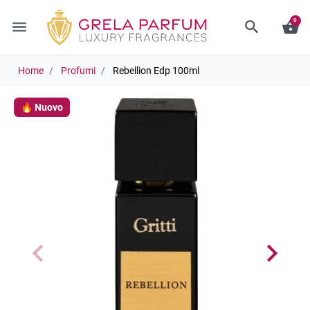
0
menu
search
shopping_basket
Home
Profumi
Rebellion Edp 100ml
🔥 Nuovo