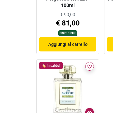
100ml
€ 90,00
€ 81,00
DISPONIBILE
Aggiungi al carrello
🏷️ In saldo!
favorite_border