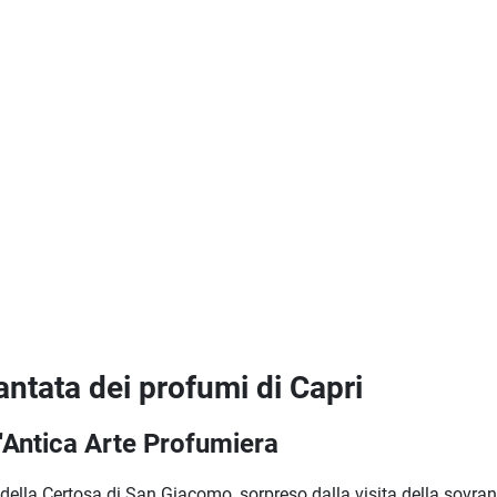
antata dei profumi di Capri
un'Antica Arte Profumiera
re della Certosa di San Giacomo, sorpreso dalla visita della sovr