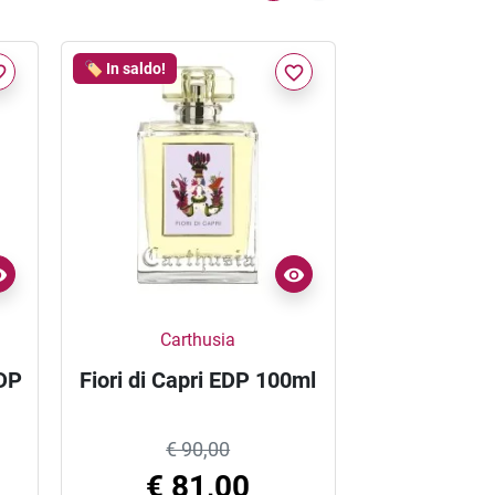
🏷️ In saldo!
border
favorite_border
Carthusia
EDP
Fiori di Capri EDP 100ml
€ 90,00
€ 81,00