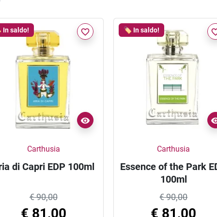
️ In saldo!
🏷️ In saldo!
favorite_border
favorite_
Carthusia
Carthusia
ria di Capri EDP 100ml
Essence of the Park 
100ml
€ 90,00
€ 90,00
€ 81,00
€ 81,00