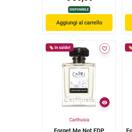
DISPONIBILE
Aggiungi al carrello
🏷️ In saldo!
🏷
favorite_border
Carthusia
Forget Me Not EDP
Fo