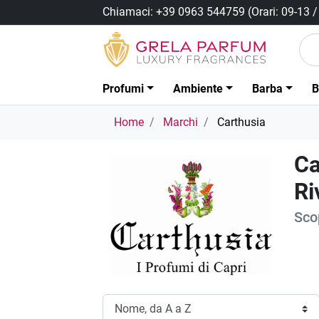
Chiamaci:
+39 0963 544759
(Orari: 09-13 
Profumi
Ambiente
Barba
B
Home
Marchi
Carthusia
Ca
Ri
Scop