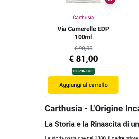
Carthusia
Via Camerelle EDP
100ml
€ 90,00
€ 81,00
DISPONIBILE
Aggiungi al carrello
Carthusia - L'Origine Inc
La Storia e la Rinascita di 
La storia narra che nel 1380, il padre prio