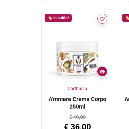
🏷️ In saldo!
🏷
favorite_border
Carthusia
A'mmare Crema Corpo
A
250ml
€ 40,00
€ 36,00