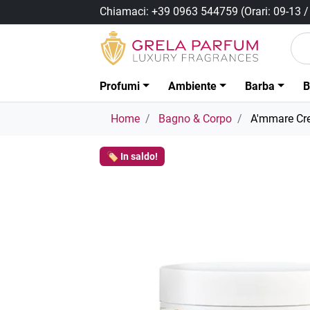
Chiamaci:
+39 0963 544759
(Orari: 09-13 
Profumi
Ambiente
Barba
B
Home
Bagno & Corpo
A'mmare Cr
🏷️ In saldo!