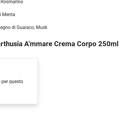
e, Rosmarino
di Menta
 Legno di Guaiaco, Musk
Carthusia A'mmare Crema Corpo 250ml
 per questo