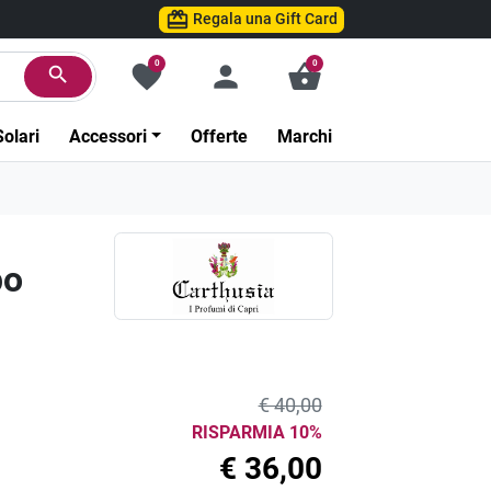
Regala una Gift Card
0
0
favorite
person
shopping_basket
search
Solari
Accessori
Offerte
Marchi
po
€ 40,00
RISPARMIA 10%
€ 36,00