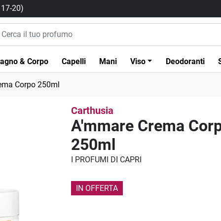
/ 17-20)
agno & Corpo
Capelli
Mani
Viso
Deodoranti
ema Corpo 250ml
Carthusia
A'mmare Crema Cor
250ml
I PROFUMI DI CAPRI
IN OFFERTA