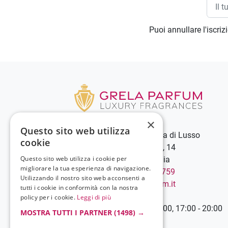
Puoi annullare l'iscri
×
Questo sito web utilizza
Grela Parfum - Profumeria di Lusso
cookie
C.so Vittorio Emanuele III, 14
Questo sito web utilizza i cookie per
89900 Vibo Valentia - Italia
migliorare la tua esperienza di navigazione.
Chiamaci:
+39 0963 544759
Utilizzando il nostro sito web acconsenti a
Scrivici:
info@grelaparfum.it
tutti i cookie in conformità con la nostra
Orari
policy per i cookie.
Leggi di più
Lunedì-Sabato: 9:00 - 13:00, 17:00 - 20:00
MOSTRA TUTTI I PARTNER
(1498) →