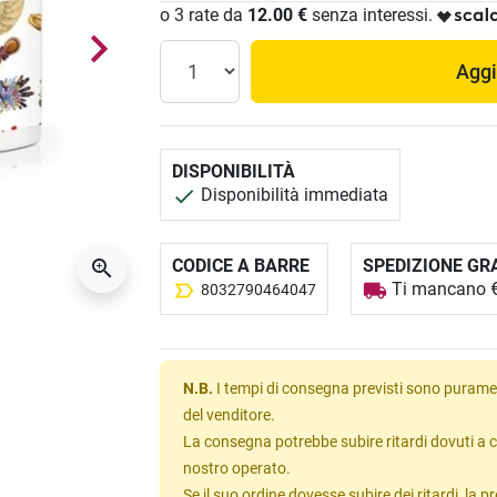
o 3 rate da
12.00 €
senza interessi.
Aggi
DISPONIBILITÀ
Disponibilità immediata
CODICE A BARRE
SPEDIZIONE GR
Ti mancano € 
8032790464047
N.B.
I tempi di consegna previsti sono puramen
del venditore.
La consegna potrebbe subire ritardi dovuti a c
nostro operato.
Se il suo ordine dovesse subire dei ritardi, la