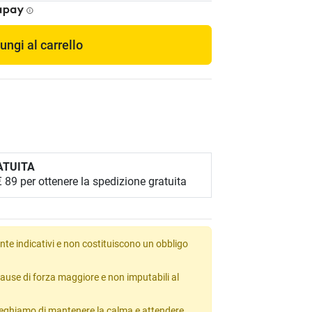
ungi al carrello
ATUITA
89 per ottenere la spedizione gratuita
te indicativi e non costituiscono un obbligo
ause di forza maggiore e non imputabili al
 preghiamo di mantenere la calma e attendere