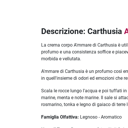
Descrizione: Carthusia
La crema corpo A'mmare di Carthusia è util
profumo e una consistenza soffice e piacevol
morbida e vellutata.
A'mmare di Carthusia è un profumo così emoti
in quell'insieme di odori ed emozioni che r
Scala le rocce lungo l'acqua e poi tuffati i
marine, menta e note marine. Il sale si atta
rosmarino, tonka e legno di gaiaco di terre 
Famiglia Olfattiva:
Legnoso - Aromatico