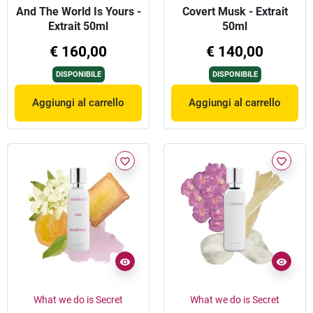
And The World Is Yours -
Covert Musk - Extrait
Extrait 50ml
50ml
€ 160,00
€ 140,00
DISPONIBILE
DISPONIBILE
Aggiungi al carrello
Aggiungi al carrello
favorite_border
favorite_border
What we do is Secret
What we do is Secret