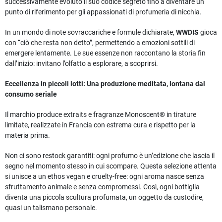
successivamente evoluto il suo codice segreto fino a diventare un
punto di riferimento per gli appassionati di profumeria di nicchia.
In un mondo di note sovraccariche e formule dichiarate,
WWDIS
gioca
con “ciò che resta non detto”, permettendo a emozioni sottili di
emergere lentamente. Le sue essenze non raccontano la storia fin
dall’inizio: invitano l’olfatto a esplorare, a scoprirsi.
Eccellenza in piccoli lotti: Una produzione meditata, lontana dal
consumo seriale
Il marchio produce extraits e fragranze Monoscent® in tirature
limitate, realizzate in Francia con estrema cura e rispetto per la
materia prima.
Non ci sono restock garantiti: ogni profumo è un’edizione che lascia il
segno nel momento stesso in cui scompare. Questa selezione attenta
si unisce a un ethos vegan e cruelty-free: ogni aroma nasce senza
sfruttamento animale e senza compromessi. Così, ogni bottiglia
diventa una piccola scultura profumata, un oggetto da custodire,
quasi un talismano personale.