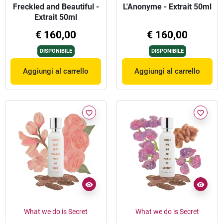
Freckled and Beautiful -
L'Anonyme - Extrait 50ml
Extrait 50ml
€ 160,00
€ 160,00
DISPONIBILE
DISPONIBILE
Aggiungi al carrello
Aggiungi al carrello
favorite_border
favorite_border
What we do is Secret
What we do is Secret