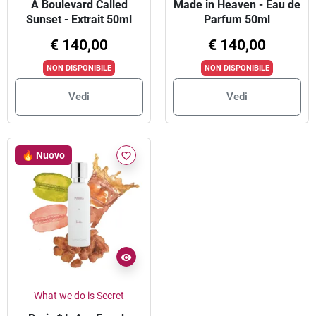
A Boulevard Called
Made in Heaven - Eau de
Sunset - Extrait 50ml
Parfum 50ml
€ 140,00
€ 140,00
NON DISPONIBILE
NON DISPONIBILE
Vedi
Vedi
🔥 Nuovo
favorite_border
What we do is Secret