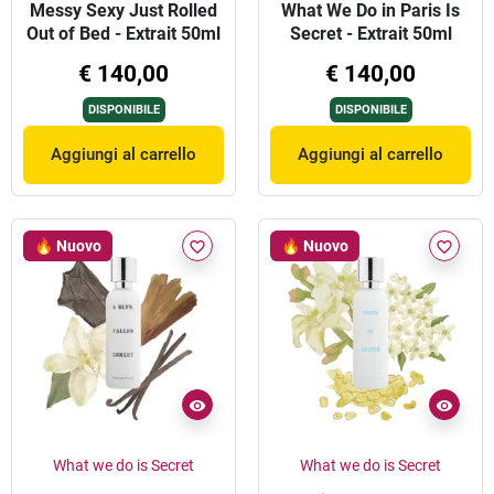
Messy Sexy Just Rolled
What We Do in Paris Is
Out of Bed - Extrait 50ml
Secret - Extrait 50ml
€ 140,00
€ 140,00
DISPONIBILE
DISPONIBILE
Aggiungi al carrello
Aggiungi al carrello
🔥 Nuovo
🔥 Nuovo
favorite_border
favorite_border
What we do is Secret
What we do is Secret