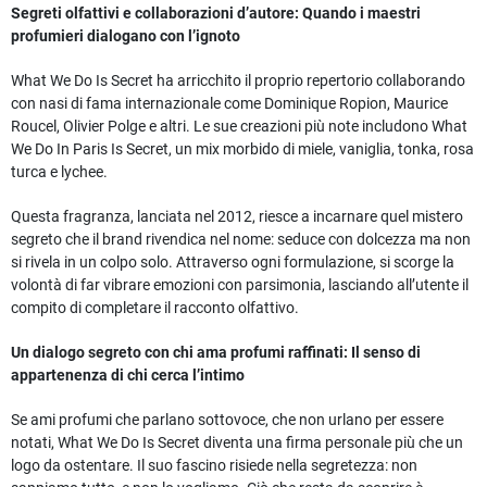
Segreti olfattivi e collaborazioni d’autore: Quando i maestri
profumieri dialogano con l’ignoto
What We Do Is Secret ha arricchito il proprio repertorio collaborando
con nasi di fama internazionale come Dominique Ropion, Maurice
Roucel, Olivier Polge e altri. Le sue creazioni più note includono What
We Do In Paris Is Secret, un mix morbido di miele, vaniglia, tonka, rosa
turca e lychee.
Questa fragranza, lanciata nel 2012, riesce a incarnare quel mistero
segreto che il brand rivendica nel nome: seduce con dolcezza ma non
si rivela in un colpo solo. Attraverso ogni formulazione, si scorge la
volontà di far vibrare emozioni con parsimonia, lasciando all’utente il
compito di completare il racconto olfattivo.
Un dialogo segreto con chi ama profumi raffinati: Il senso di
appartenenza di chi cerca l’intimo
Se ami profumi che parlano sottovoce, che non urlano per essere
notati, What We Do Is Secret diventa una firma personale più che un
logo da ostentare. Il suo fascino risiede nella segretezza: non