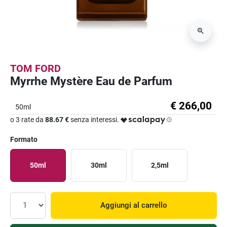
TOM FORD
Myrrhe Mystère Eau de Parfum
€ 266,00
50ml
o 3 rate da
88.67 €
senza interessi.
Formato
50ml
30ml
2,5ml
Aggiungi al carrello