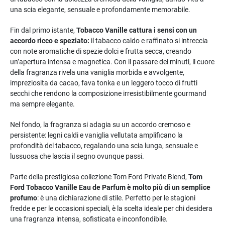
una scia elegante, sensuale e profondamente memorabile.
Fin dal primo istante,
Tobacco Vanille cattura i sensi con un
accordo ricco e speziato:
il tabacco caldo e raffinato si intreccia
con note aromatiche di spezie dolci e frutta secca, creando
un’apertura intensa e magnetica. Con il passare dei minuti, il cuore
della fragranza rivela una vaniglia morbida e avvolgente,
impreziosita da cacao, fava tonka e un leggero tocco di frutti
secchi che rendono la composizione irresistibilmente gourmand
ma sempre elegante.
Nel fondo, la fragranza si adagia su un accordo cremoso e
persistente: legni caldi e vaniglia vellutata amplificano la
profondità del tabacco, regalando una scia lunga, sensuale e
lussuosa che lascia il segno ovunque passi.
Parte della prestigiosa collezione Tom Ford Private Blend,
Tom
Ford Tobacco Vanille Eau de Parfum è molto più di un semplice
profumo
: è una dichiarazione di stile. Perfetto per le stagioni
fredde e per le occasioni speciali, è la scelta ideale per chi desidera
una fragranza intensa, sofisticata e inconfondibile.