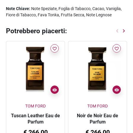
Note Chiave:
Note Speziate, Foglia di Tabacco, Cacao, Vaniglia,
Fiore di Tabacco, Fava Tonka, Frutta Secca, Note Legnose
Potrebbero piacerti:
favorite_border
favorite_border
TOM FORD
TOM FORD
Tuscan Leather Eau de
Noir de Noir Eau de
Parfum
Parfum
€ 266,00
€ 266,00