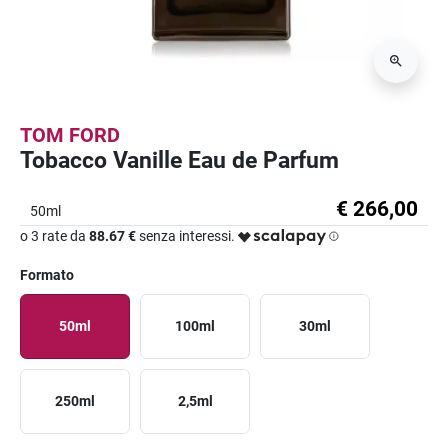
TOM FORD
Tobacco Vanille Eau de Parfum
€ 266,00
50ml
o 3 rate da
88.67 €
senza interessi.
Formato
50ml
100ml
30ml
250ml
2,5ml