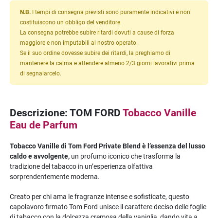
N.B.
I tempi di consegna previsti sono puramente indicativi e non
costituiscono un obbligo del venditore.
La consegna potrebbe subire ritardi dovuti a cause di forza
maggiore e non imputabili al nostro operato.
Se il suo ordine dovesse subire dei ritardi, la preghiamo di
mantenere la calma e attendere almeno 2/3 giorni lavorativi prima
di segnalarcelo.
Descrizione: TOM FORD
Tobacco Vanille
Eau de Parfum
Tobacco Vanille di Tom Ford Private Blend è l’essenza del lusso
caldo e avvolgente,
un profumo iconico che trasforma la
tradizione del tabacco in un’esperienza olfattiva
sorprendentemente moderna.
Creato per chi ama le fragranze intense e sofisticate, questo
capolavoro firmato Tom Ford unisce il carattere deciso delle foglie
di tabacco con la dolcezza cremosa della vaniglia, dando vita a