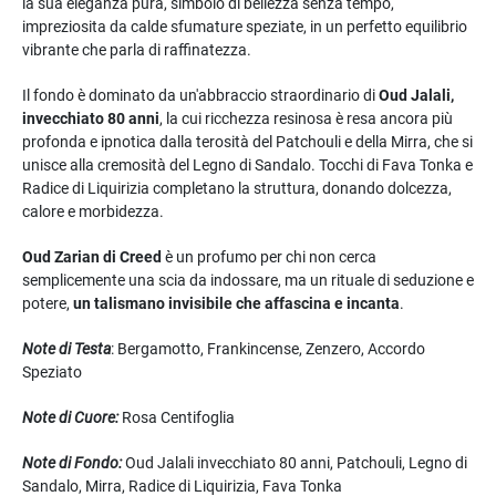
la sua eleganza pura, simbolo di bellezza senza tempo,
impreziosita da calde sfumature speziate, in un perfetto equilibrio
vibrante che parla di raffinatezza.
Il fondo è dominato da un'abbraccio straordinario di
Oud Jalali,
invecchiato 80 anni
, la cui ricchezza resinosa è resa ancora più
profonda e ipnotica dalla terosità del Patchouli e della Mirra, che si
unisce alla cremosità del Legno di Sandalo. Tocchi di Fava Tonka e
Radice di Liquirizia completano la struttura, donando dolcezza,
calore e morbidezza.
Oud Zarian di Creed
è un profumo per chi non cerca
semplicemente una scia da indossare, ma un rituale di seduzione e
potere,
un talismano invisibile che affascina e incanta
.
Note di Testa
: Bergamotto, Frankincense, Zenzero, Accordo
Speziato
Note di Cuore:
Rosa Centifoglia
Note di Fondo:
Oud Jalali invecchiato 80 anni, Patchouli, Legno di
Sandalo, Mirra, Radice di Liquirizia, Fava Tonka