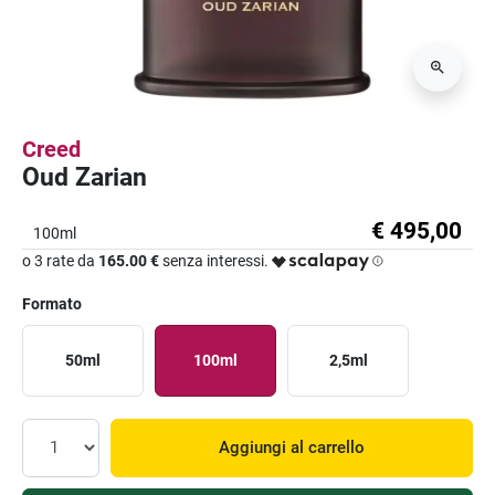
Creed
Oud Zarian
€ 495,00
100ml
o 3 rate da
165.00 €
senza interessi.
Formato
50ml
100ml
2,5ml
Aggiungi al carrello