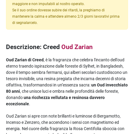
maggiore e non imputabili al nostro operato.
Se il suo ordine dovesse subire dei ritardi, la preghiamo di
mantenere la calma e attendere almeno 2/3 giorni lavorativi prima
di segnalarcelo.
Descrizione: Creed
Oud Zarian
Oud Zarian di Creed
, è la fragranza che celebra l'incanto dell'oud
eterno traendo ispirazione dalle foreste di Sylhet, in Bangladesh,
dove il tempo sembra fermarsi, qui alberi secolari custodiscono un
tesoro invisibile, una resina pregiata che incarna decenni di storia
olfattiva, trasformandosi in un’essenza sacra:
un Oud invecchiato
80 anni
, che unisce luci e ombra nelle profondità delle foreste,
donando
una ricchezza vellutata e resinosa davvero
eccezionale
.
Oud Zarian si apre con note brillanti e luminose di Bergamotto,
Incenso e Zenzero, che accendono i sensi con magnetismo ed
energia. Nel cuore della fragranza la Rosa Centifolia sboccia con