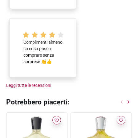
Complimenti almeno
so cosa posso
comprare senza
sorprese 👏👍
Leggi tutte le recensioni
Potrebbero piacerti:
favorite_border
favorite_border