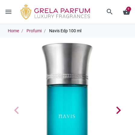
0
menu
search
shopping_basket
Home
Profumi
Navis Edp 100 ml