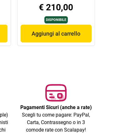
€ 210,00
DISPONIBILE
Aggiungi al carrello
Pagamenti Sicuri (anche a rate)
ple)
Scegli tu come pagare: PayPal,
isti
Carta, Contrassegno o in 3
chi
comode rate con Scalapay!