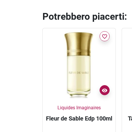
Potrebbero piacerti:
favorite_border
Liquides Imaginaires
Fleur de Sable Edp 100ml
T