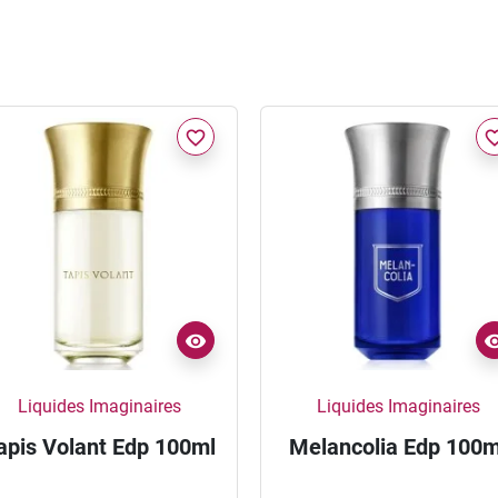
favorite_border
favorite_
Liquides Imaginaires
Liquides Imaginaires
apis Volant Edp 100ml
Melancolia Edp 100m