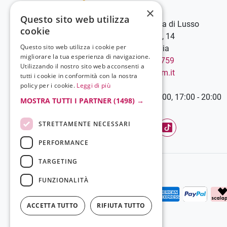
×
Questo sito web utilizza
Grela Parfum - Profumeria di Lusso
cookie
C.so Vittorio Emanuele III, 14
Questo sito web utilizza i cookie per
89900 Vibo Valentia - Italia
migliorare la tua esperienza di navigazione.
Chiamaci:
+39 0963 544759
Utilizzando il nostro sito web acconsenti a
Scrivici:
info@grelaparfum.it
tutti i cookie in conformità con la nostra
Orari
policy per i cookie.
Leggi di più
Lunedì-Sabato: 9:00 - 13:00, 17:00 - 20:00
MOSTRA TUTTI I PARTNER
(1498) →
STRETTAMENTE NECESSARI
Facebook
YouTube
Instagram
TikTok
PERFORMANCE
TARGETING
FUNZIONALITÀ
ACCETTA TUTTO
RIFIUTA TUTTO