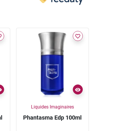
border
favorite_border
Liquides Imaginaires
l
Phantasma Edp 100ml