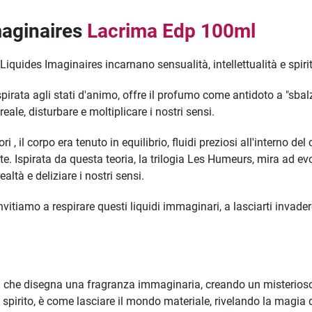
maginaires
Lacrima Edp 100ml
iquides Imaginaires incarnano sensualità, intellettualità e spirit
spirata agli stati d'animo, offre il profumo come antidoto a "sbal
eale, disturbare e moltiplicare i nostri sensi.
 , il corpo era tenuto in equilibrio, fluidi preziosi all'interno d
. Ispirata da questa teoria, la trilogia Les Humeurs, mira ad evoc
ealtà e deliziare i nostri sensi.
invitiamo a respirare questi liquidi immaginari, a lasciarti invader
) che disegna una fragranza immaginaria, creando un misterio
o spirito, è come lasciare il mondo materiale, rivelando la magi