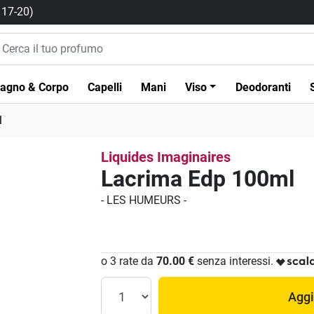
/ 17-20)
agno & Corpo
Capelli
Mani
Viso
Deodoranti
l
Liquides Imaginaires
Lacrima Edp 100ml
- LES HUMEURS -
o 3 rate da
70.00 €
senza interessi.
Aggi