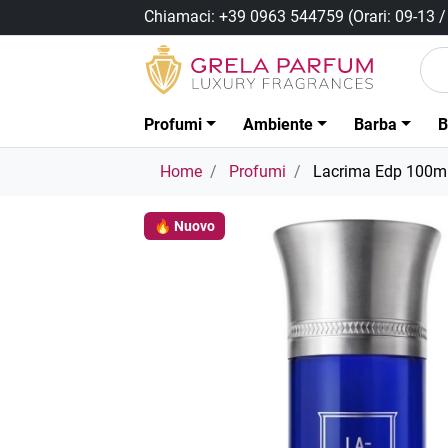
Chiamaci:
+39 0963 544759
(Orari: 09-13 
Profumi
Ambiente
Barba
B
Home
Profumi
Lacrima Edp 100m
🔥 Nuovo