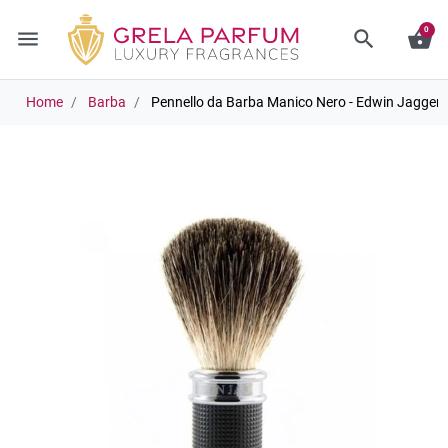
0
menu
search
shopping_basket
Home
Barba
Pennello da Barba Manico Nero - Edwin Jagger