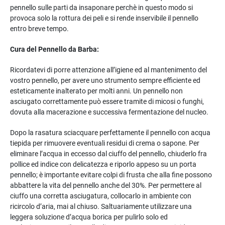
pennello sulle parti da insaponare perchè in questo modo si
provoca solo la rottura dei peli e si rende inservibile il pennello
entro breve tempo.
Cura del Pennello da Barba:
Ricordatevi di porre attenzione all’igiene ed al mantenimento del
vostro pennello, per avere uno strumento sempre efficiente ed
esteticamente inalterato per molti anni. Un pennello non
asciugato correttamente può essere tramite di micosi o funghi,
dovuta alla macerazione e successiva fermentazione del nucleo.
Dopo la rasatura sciacquare perfettamente il pennello con acqua
tiepida per rimuovere eventuali residui di crema o sapone. Per
eliminare l’acqua in eccesso dal ciuffo del pennello, chiuderlo fra
pollice ed indice con delicatezza e riporlo appeso su un porta
pennello; è importante evitare colpi di frusta che alla fine possono
abbattere la vita del pennello anche del 30%. Per permettere al
ciuffo una corretta asciugatura, collocarlo in ambiente con
ricircolo d’aria, mai al chiuso. Saltuariamente utilizzare una
leggera soluzione d’acqua borica per pulirlo solo ed