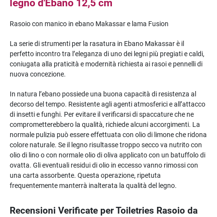
legno d'Ebano 12,5 cm
Rasoio con manico in ebano Makassar e lama Fusion
La serie di strumenti per la rasatura in Ebano Makassar è il
perfetto incontro tra l’eleganza di uno dei legni più pregiati e caldi,
coniugata alla praticità e modernità richiesta ai rasoi e pennelli di
nuova concezione.
In natura l’ebano possiede una buona capacità di resistenza al
decorso del tempo. Resistente agli agenti atmosferici e all’attacco
di insetti e funghi. Per evitare il verificarsi di spaccature che ne
comprometterebbero la qualità, richiede alcuni accorgimenti. La
normale pulizia può essere effettuata con olio di limone che ridona
colore naturale. Se il legno risultasse troppo secco va nutrito con
olio di lino o con normale olio di oliva applicato con un batuffolo di
ovatta. Gli eventuali residui di olio in eccesso vanno rimossi con
una carta assorbente. Questa operazione, ripetuta
frequentemente manterrà inalterata la qualità del legno.
Recensioni Verificate per Toiletries Rasoio da