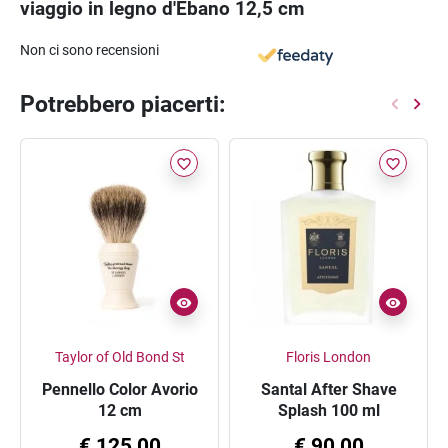
viaggio in legno d'Ebano 12,5 cm
Non ci sono recensioni
Potrebbero piacerti:
favorite_border
favorite_border
Taylor of Old Bond St
Floris London
Pennello Color Avorio
Santal After Shave
12 cm
Splash 100 ml
€ 125,00
€ 90,00