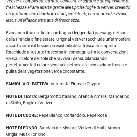
Vétiver è completata da note edificanti di agrumi e un'esplosione di
freschezza all'aria aperta grazie alle tipiche foglie di vetiver, creando
un profumo che ricorda le estati persistenti, corroboranti e vivaci,
lascia un'affascinante aria di freschezza.
Evocando il sole infinito che bagna i leggendari paesaggi del sud
della Francia a fine estate, Original Vétiver racchiude un'atmosfera
accattivante e il fascino irresistibile della fresca aria aperta.
Racchiude un'estate trascorsa in compagnia tra le conversazioni
vivaci, il calore del sole che ravviva i sensi, bilanciando
perfettamente il calore sensuale del sole e la sensazione fresca e
pulita della vegetazione verde circostante.
FAMIGLIA OLFATTIVA:
Agrumata Floreale Chypre
NOTE DI TESTA:
Bergamotto Italiano, Arancia Amara, Mandarino
di Sicilia, Foglie di Vetiver
NOTE DI CUORE:
Pepe Bianco, Coriandolo, Pepe Rosa
NOTE DI FONDO:
Sandalo del Mysore, Vetiver di Haiti, Ambra
Grigia, Musk Tonkino