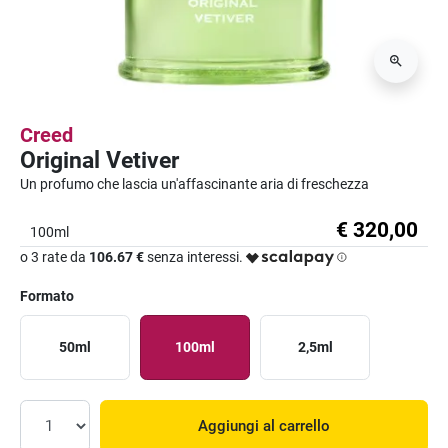
Creed
Original Vetiver
Un profumo che lascia un'affascinante aria di freschezza
€ 320,00
100ml
o 3 rate da
106.67 €
senza interessi.
Formato
50ml
100ml
2,5ml
Aggiungi al carrello