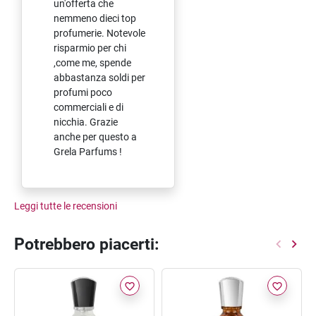
un'offerta che
nemmeno dieci top
profumerie. Notevole
risparmio per chi
,come me, spende
abbastanza soldi per
profumi poco
commerciali e di
nicchia. Grazie
anche per questo a
Grela Parfums !
Leggi tutte le recensioni
Potrebbero piacerti:
favorite_border
favorite_border