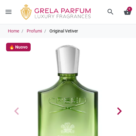
0
menu
search
shopping_basket
Home
Profumi
Original Vetiver
🔥 Nuovo