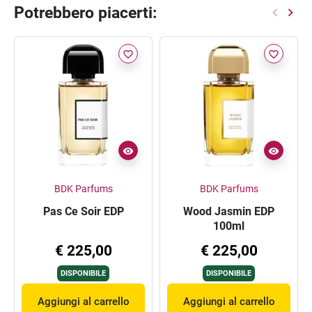
Potrebbero piacerti:
favorite_border
favorite_border
BDK Parfums
BDK Parfums
Pas Ce Soir EDP
Wood Jasmin EDP
100ml
€ 225,00
€ 225,00
DISPONIBILE
DISPONIBILE
Aggiungi al carrello
Aggiungi al carrello