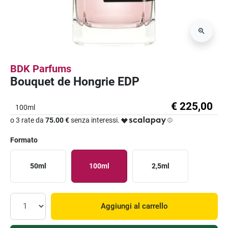
BDK Parfums
Bouquet de Hongrie EDP
€ 225,00
100ml
o 3 rate da
75.00 €
senza interessi.
Formato
50ml
100ml
2,5ml
Aggiungi al carrello