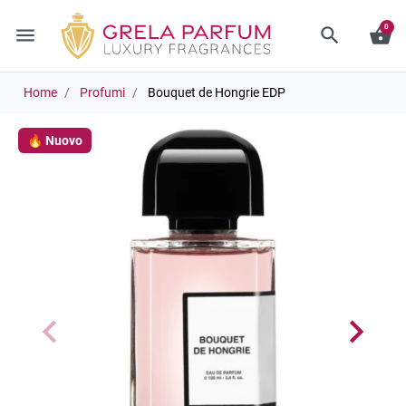
0
menu
search
shopping_basket
Home
Profumi
Bouquet de Hongrie EDP
🔥 Nuovo