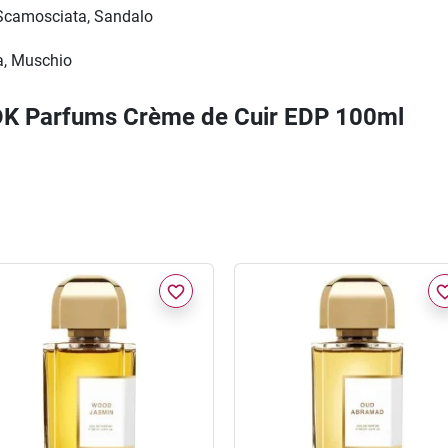
 Scamosciata, Sandalo
la, Muschio
BDK Parfums Crème de Cuir EDP 100ml
favorite_border
favorite_