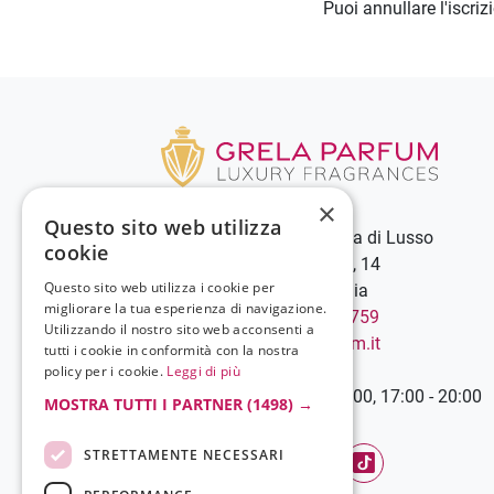
Puoi annullare l'iscri
×
Questo sito web utilizza
Grela Parfum - Profumeria di Lusso
cookie
C.so Vittorio Emanuele III, 14
Questo sito web utilizza i cookie per
89900 Vibo Valentia - Italia
migliorare la tua esperienza di navigazione.
Chiamaci:
+39 0963 544759
Utilizzando il nostro sito web acconsenti a
Scrivici:
info@grelaparfum.it
tutti i cookie in conformità con la nostra
Orari
policy per i cookie.
Leggi di più
Lunedì-Sabato: 9:00 - 13:00, 17:00 - 20:00
MOSTRA TUTTI I PARTNER
(1498) →
STRETTAMENTE NECESSARI
Facebook
YouTube
Instagram
TikTok