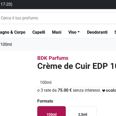
/ 17-20)
agno & Corpo
Capelli
Mani
Viso
Deodoranti
 100ml
BDK Parfums
Crème de Cuir EDP 
100ml
o 3 rate da
75.00 €
senza interessi.
Formato
100ml
2,5ml