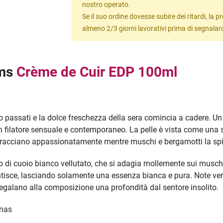
nostro operato.
Se il suo ordine dovesse subire dei ritardi, la
almeno 2/3 giorni lavorativi prima di segnalar
ums
Crème de Cuir EDP 100ml
no passati e la dolce freschezza della sera comincia a cadere. Un 
n filatore sensuale e contemporaneo. La pelle è vista come una 
bracciano appassionatamente mentre muschi e bergamotti la sping
di cuoio bianco vellutato, che si adagia mollemente sui muschi p
ntisce, lasciando solamente una essenza bianca e pura. Note verd
 regalano alla composizione una profondità dal sentore insolito.
anas