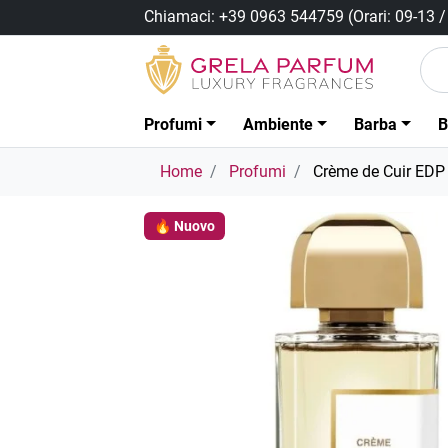
Chiamaci:
+39 0963 544759
(Orari: 09-13 
Profumi
Ambiente
Barba
B
Home
Profumi
Crème de Cuir EDP
🔥 Nuovo