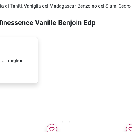
a di Tahiti, Vaniglia del Madagascar, Benzoino del Siam, Cedro
ffinessence Vanille Benjoin Edp
a i migliori
favorite_border
favorite_