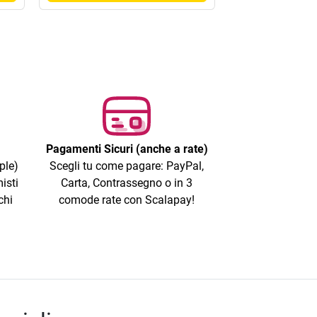
Pagamenti Sicuri (anche a rate)
ple)
Scegli tu come pagare: PayPal,
isti
Carta, Contrassegno o in 3
chi
comode rate con Scalapay!