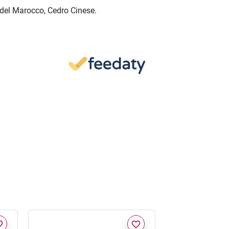
 del Marocco, Cedro Cinese.
border
favorite_border