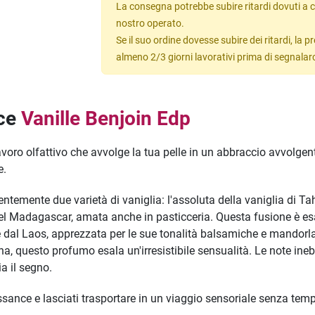
La consegna potrebbe subire ritardi dovuti a c
nostro operato.
Se il suo ordine dovesse subire dei ritardi, la
almeno 2/3 giorni lavorativi prima di segnalar
nce
Vanille Benjoin Edp
avoro olfattivo che avvolge la tua pelle in un abbraccio avvolge
e.
ntemente due varietà di vaniglia: l'assoluta della vaniglia di Ta
a del Madagascar, amata anche in pasticceria. Questa fusione è es
dal Laos, apprezzata per le sue tonalità balsamiche e mandorla
, questo profumo esala un'irresistibile sensualità. Le note ineb
a il segno.
essance e lasciati trasportare in un viaggio sensoriale senza tem