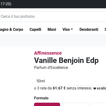
/ 17-20)
agno & Corpo
Capelli
Mani
Viso
Deodoranti
p
Affinessence
Vanille Benjoin Edp
Parfum d'Excellence
50ml
o 3 rate da
61.67 €
senza interessi.
Formato