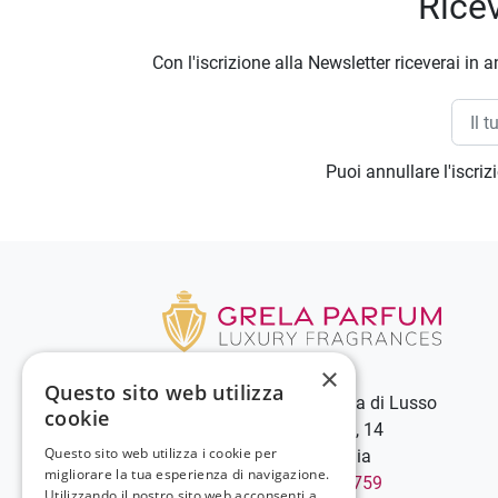
Ricev
Con l'iscrizione alla Newsletter riceverai in a
Puoi annullare l'iscri
×
Questo sito web utilizza
Grela Parfum - Profumeria di Lusso
cookie
C.so Vittorio Emanuele III, 14
Questo sito web utilizza i cookie per
89900 Vibo Valentia - Italia
migliorare la tua esperienza di navigazione.
Chiamaci:
+39 0963 544759
Utilizzando il nostro sito web acconsenti a