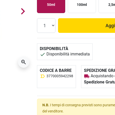
50ml
100ml
2,5
Aggi
DISPONIBILITÀ
Disponibilità immediata
CODICE A BARRE
SPEDIZIONE GR
Acquistando q
3770005942298
Spedizione Gratu
N.B.
I tempi di consegna previsti sono puramen
del venditore.