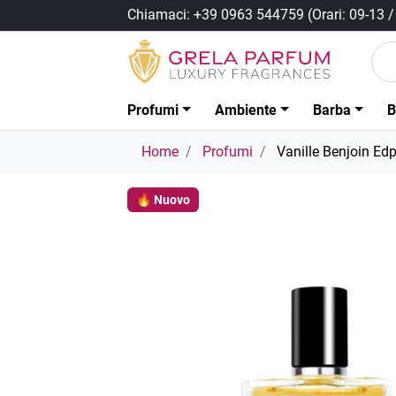
Chiamaci:
+39 0963 544759
(Orari: 09-13 
Profumi
Ambiente
Barba
B
Home
Profumi
Vanille Benjoin Ed
🔥 Nuovo