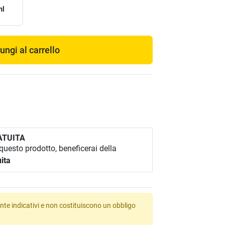
ml
ungi al carrello
ATUITA
uesto prodotto, beneficerai della
ita
te indicativi e non costituiscono un obbligo