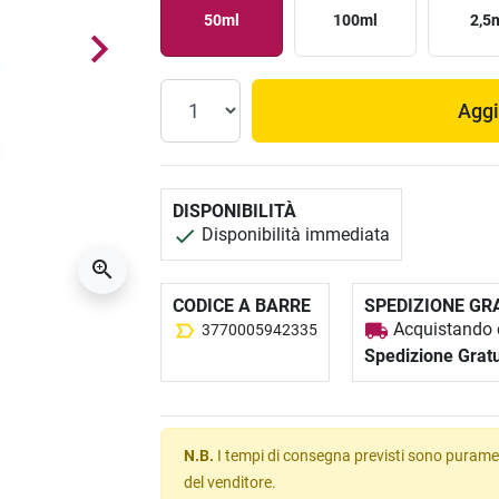
50ml
100ml
2,5
Aggi
DISPONIBILITÀ
Disponibilità immediata
CODICE A BARRE
SPEDIZIONE GR
Acquistando q
3770005942335
Spedizione Gratu
N.B.
I tempi di consegna previsti sono puramen
del venditore.