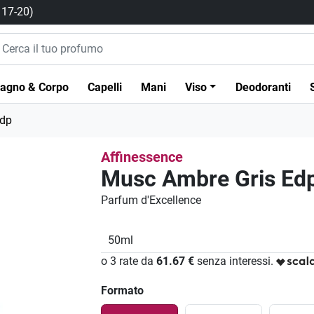
/ 17-20)
agno & Corpo
Capelli
Mani
Viso
Deodoranti
Edp
Affinessence
Musc Ambre Gris Ed
Parfum d'Excellence
50ml
o 3 rate da
61.67 €
senza interessi.
Formato