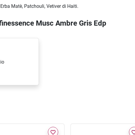
rba Matè, Patchouli, Vetiver di Haiti.
Affinessence Musc Ambre Gris Edp
io
favorite_border
favorite_