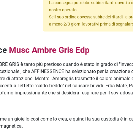
La consegna potrebbe subire ritardi dovuti a c
nostro operato.
Se il suo ordine dovesse subire dei ritardi, la
almeno 2/3 giorni lavorativi prima di segnalar
nce
Musc Ambre Gris Edp
MBRE GRIS è tanto più prezioso quando è stato in grado di "invecch
eccezionale , che AFFINESSENCE ha selezionato per la creazione 
tere di attrazione. Mentre l'Ambregris trasmette il calore animale
entua l'effetto "caldo-freddo" nel causare brividi. Erba Maté, Pa
rofumo impressionante che si desidera respirare per il sovrados
 un gioiello cosi come lo crea, e quindi la sua custodia è in 
 magnetica.