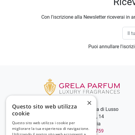
Ricev
Con l'iscrizione alla Newsletter riceverai in a
Puoi annullare l'iscri
×
Questo sito web utilizza
Grela Parfum - Profumeria di Lusso
cookie
C.so Vittorio Emanuele III, 14
Questo sito web utilizza i cookie per
89900 Vibo Valentia - Italia
migliorare la tua esperienza di navigazione.
Chiamaci:
+39 0963 544759
Utilizzando il nostro sito web acconsenti a