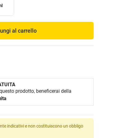
ml
ungi al carrello
ATUITA
uesto prodotto, beneficerai della
ita
te indicativi e non costituiscono un obbligo