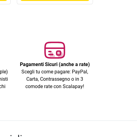
Pagamenti Sicuri (anche a rate)
ple)
Scegli tu come pagare: PayPal,
isti
Carta, Contrassegno o in 3
chi
comode rate con Scalapay!