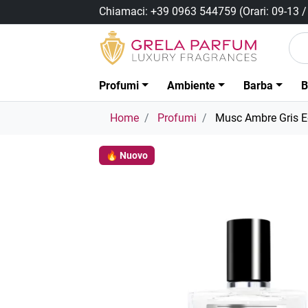
Chiamaci:
+39 0963 544759
(Orari: 09-13 
Profumi
Ambiente
Barba
B
Home
Profumi
Musc Ambre Gris 
🔥 Nuovo