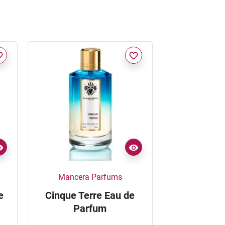
border
favorite_border
Mancera Parfums
e
Cinque Terre Eau de
Parfum