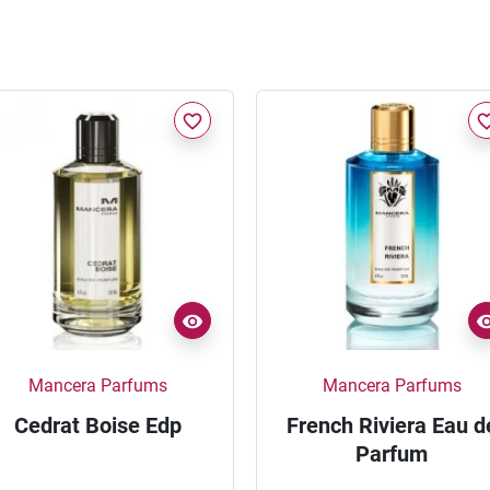
favorite_border
favorite_
Mancera Parfums
Mancera Parfums
Cedrat Boise Edp
French Riviera Eau d
Parfum