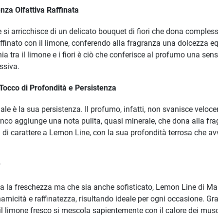
enza Olfattiva Raffinata
si arricchisce di un delicato bouquet di fiori che dona compless
affinato con il limone, conferendo alla fragranza una dolcezza 
ia tra il limone e i fiori è ciò che conferisce al profumo una se
ssiva.
Tocco di Profondità e Persistenza
le è la sua persistenza. Il profumo, infatti, non svanisce veloc
nco aggiunge una nota pulita, quasi minerale, che dona alla frag
a di carattere a Lemon Line, con la sua profondità terrosa che av
?
rna la freschezza ma che sia anche sofisticato, Lemon Line di Ma
inamicità e raffinatezza, risultando ideale per ogni occasione. Graz
ve il limone fresco si mescola sapientemente con il calore dei mu