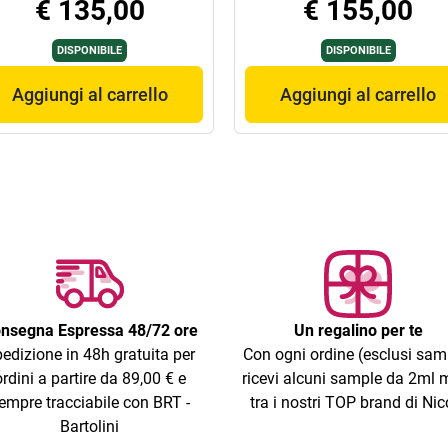
€ 135,00
€ 155,00
DISPONIBILE
DISPONIBILE
Aggiungi al carrello
Aggiungi al carrello
nsegna Espressa 48/72 ore
Un regalino per te
edizione in 48h gratuita per
Con ogni ordine (esclusi sam
ordini a partire da 89,00 € e
ricevi alcuni sample da 2ml m
empre tracciabile con BRT -
tra i nostri TOP brand di Nic
Bartolini