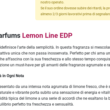
nostro operato.
Se il suo ordine dovesse subire dei ritardi, la
almeno 2/3 giorni lavorativi prima di segnalar
Parfums
Lemon Line EDP
finisce l'arte della semplicità. In questa fragranza si mescola
fattiva unica che non passa inosservata. Perfetto per chi ama u
he affascina con la sua freschezza e allo stesso tempo conqui
one un must-have per gli amanti delle fragranze agrumate e raf
à in Ogni Nota
resentato da una intensa nota agrumata di limone fresco, che è 
urale e vibrante porta subito una sensazione di energia e vital
idità tipica del limone a una serie di accordi che ne esaltano la 
ilibrio perfetto tra freschezza e sensualità.