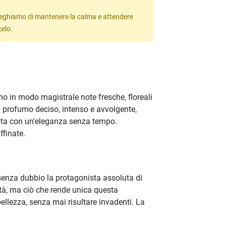
 preghiamo di mantenere la calma e attendere
celo.
no in modo magistrale note fresche, floreali
n profumo deciso, intenso e avvolgente,
sta con un'eleganza senza tempo.
finate.
senza dubbio la protagonista assoluta di
ità, ma ciò che rende unica questa
bellezza, senza mai risultare invadenti. La