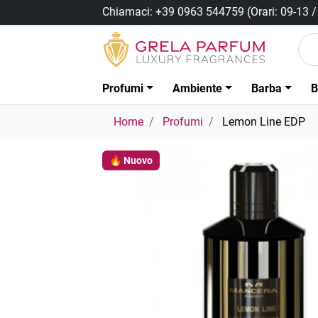
Chiamaci:
+39 0963 544759
(Orari: 09-13 
Profumi
Ambiente
Barba
B
Home
Profumi
Lemon Line EDP
🔥 Nuovo