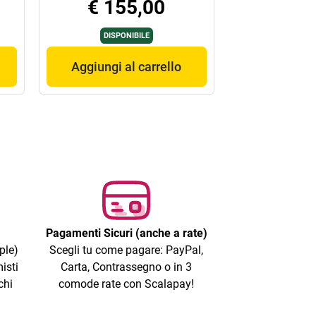
€ 155,00
DISPONIBILE
Aggiungi al carrello
Pagamenti Sicuri (anche a rate)
ple)
Scegli tu come pagare: PayPal,
isti
Carta, Contrassegno o in 3
chi
comode rate con Scalapay!