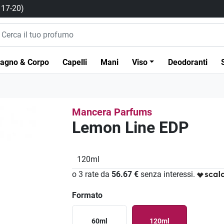
/ 17-20)
agno & Corpo
Capelli
Mani
Viso
Deodoranti
Mancera Parfums
Lemon Line EDP
120ml
o 3 rate da
56.67 €
senza interessi.
Formato
60ml
120ml