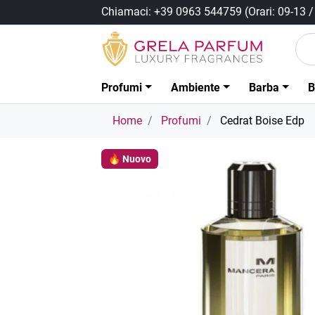
Chiamaci:
+39 0963 544759
(Orari: 09-13 
Profumi
Ambiente
Barba
B
Home
Profumi
Cedrat Boise Edp
🔥 Nuovo