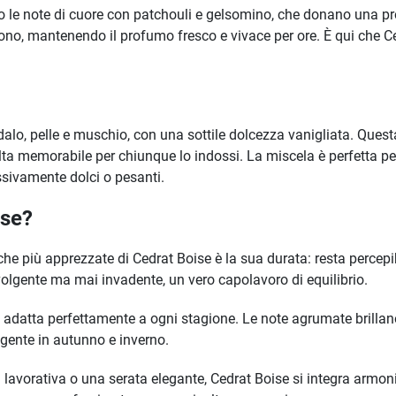
le note di cuore con patchouli e gelsomino, che donano una pro
stono, mantenendo il profumo fresco e vivace per ore. È qui che 
andalo, pelle e muschio, con una sottile dolcezza vanigliata. Qu
lta memorabile per chiunque lo indossi. La miscela è perfetta 
sivamente dolci o pesanti.
ise?
che più apprezzate di Cedrat Boise è la sua durata: resta percepibi
volgente ma mai invadente, un vero capolavoro di equilibrio.
adatta perfettamente a ogni stagione. Le note agrumate brillano
gente in autunno e inverno.
 lavorativa o una serata elegante, Cedrat Boise si integra armo