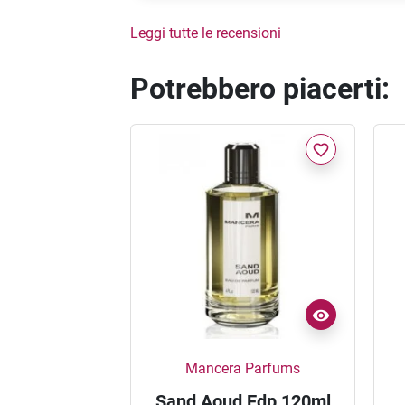
Leggi tutte le recensioni
Potrebbero piacerti:
favorite_border
Mancera Parfums
Sand Aoud Edp 120ml