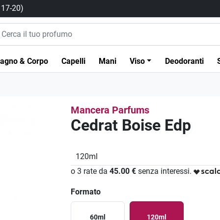
/ 17-20)
agno & Corpo
Capelli
Mani
Viso
Deodoranti
Mancera Parfums
Cedrat Boise Edp
120ml
o 3 rate da
45.00 €
senza interessi.
Formato
60ml
120ml