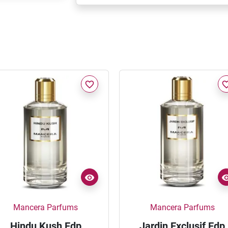
favorite_border
favorite_
Mancera Parfums
Mancera Parfums
Hindu Kush Edp
Jardin Exclusif Edp