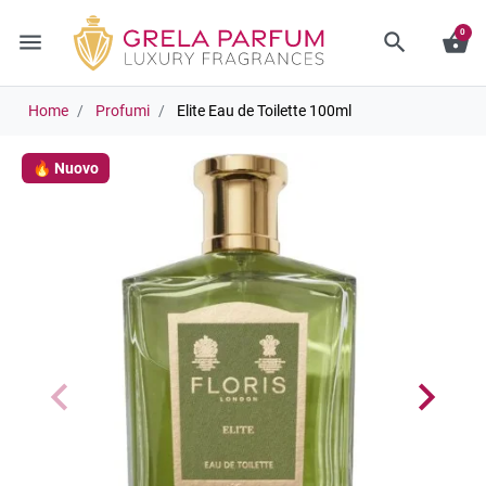
0
menu
search
shopping_basket
Home
Profumi
Elite Eau de Toilette 100ml
🔥 Nuovo