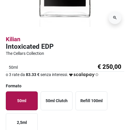
Kilian
Intoxicated EDP
The Cellars Collection
€ 250,00
50ml
o 3 rate da
83.33 €
senza interessi.
Formato
50ml
50ml Clutch
Refill 100ml
2,5ml