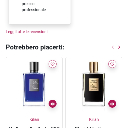
preciso
professionale
Leggi tutte le recensioni
Potrebbero piacerti:
favorite_border
favorite_border
Kilian
Kilian