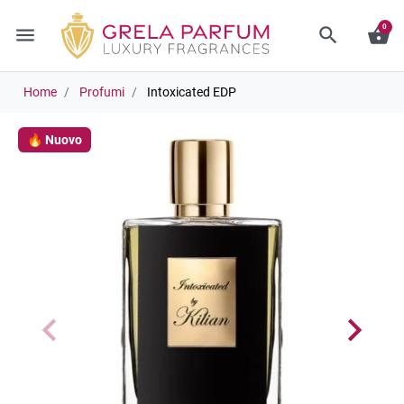
0
menu
search
shopping_basket
Home
Profumi
Intoxicated EDP
🔥 Nuovo