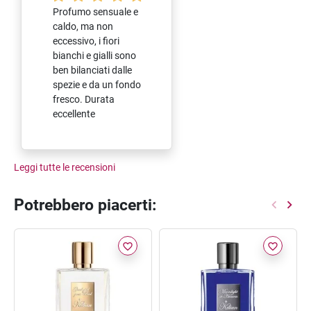
Profumo sensuale e
caldo, ma non
eccessivo, i fiori
bianchi e gialli sono
ben bilanciati dalle
spezie e da un fondo
fresco. Durata
eccellente
Leggi tutte le recensioni
Potrebbero piacerti:
favorite_border
favorite_border