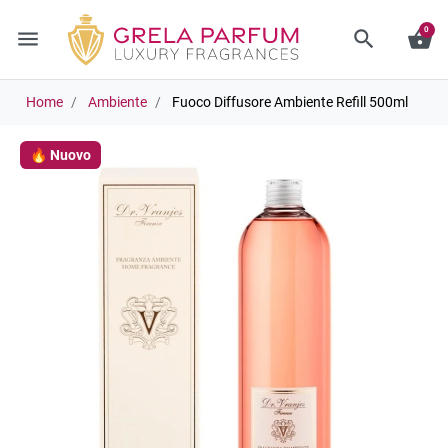
0
menu
search
shopping_basket
Home
Ambiente
Fuoco Diffusore Ambiente Refill 500ml
🔥 Nuovo