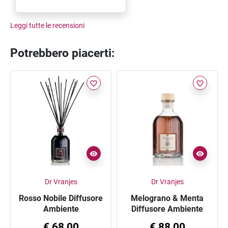
Leggi tutte le recensioni
Potrebbero piacerti:
favorite_border
favorite_border
Dr Vranjes
Dr Vranjes
Rosso Nobile Diffusore
Melograno & Menta
Ambiente
Diffusore Ambiente
500ml
€ 68,00
€ 88,00