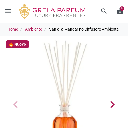
0
menu
search
shopping_basket
Home
Ambiente
Vaniglia Mandarino Diffusore Ambiente
🔥 Nuovo