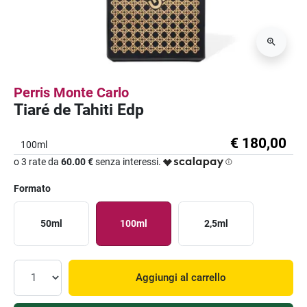
Perris Monte Carlo
Tiaré de Tahiti Edp
€ 180,00
100ml
o 3 rate da
60.00 €
senza interessi.
Formato
50ml
100ml
2,5ml
Aggiungi al carrello