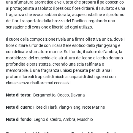
una sfumatura aromatica e vellutata che prepara il palcoscenico
al protagonista assoluto: il prezioso fiore di tiaré. Il risultato è una
fragranza che evoca sabbia dorata, acque cristalline e il profumo
dei fiori trasportato dalla brezza del Pacifico, regalando una
sensazione di evasione e libertà ad ogni utilizzo.
Il cuore della composizione rivela una firma olfattiva unica, dove il
fiore di tiaré si fonde con il carattere esotico dello ylang-ylang e
con delicate sfumature marine. Sul fondo, il calore dell’ambra, la
morbidezza del muschio e la struttura del legno di cedro donano
profondità e persistenza, creando una scia raffinata e
memorabile. È una fragranza unisex pensata per chi ama i
profumi floreali tropicali di nicchia, capaci di distinguersi con
classe senza risultare mai eccessivi.
Note di testa:
Bergamotto, Cocco, Davana
Note di cuore:
Fiore di Tiarè, Ylang-Ylang, Note Marine
Note di fondo:
Legno di Cedro, Ambra, Muschio