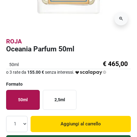
ROJA
Oceania Parfum 50ml
€ 465,00
50ml
o 3 rate da
155.00 €
senza interessi.
Formato
50ml
2,5ml
Aggiungi al carrello