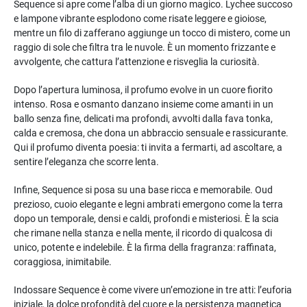
Sequence si apre come l’alba di un giorno magico. Lychee succoso
e lampone vibrante esplodono come risate leggere e gioiose,
mentre un filo di zafferano aggiunge un tocco di mistero, come un
raggio di sole che filtra tra le nuvole. È un momento frizzante e
avvolgente, che cattura l’attenzione e risveglia la curiosità.
Dopo l’apertura luminosa, il profumo evolve in un cuore fiorito
intenso. Rosa e osmanto danzano insieme come amanti in un
ballo senza fine, delicati ma profondi, avvolti dalla fava tonka,
calda e cremosa, che dona un abbraccio sensuale e rassicurante.
Qui il profumo diventa poesia: ti invita a fermarti, ad ascoltare, a
sentire l’eleganza che scorre lenta.
Infine, Sequence si posa su una base ricca e memorabile. Oud
prezioso, cuoio elegante e legni ambrati emergono come la terra
dopo un temporale, densi e caldi, profondi e misteriosi. È la scia
che rimane nella stanza e nella mente, il ricordo di qualcosa di
unico, potente e indelebile. È la firma della fragranza: raffinata,
coraggiosa, inimitabile.
Indossare Sequence è come vivere un’emozione in tre atti: l’euforia
iniziale, la dolce profondità del cuore e la persistenza magnetica