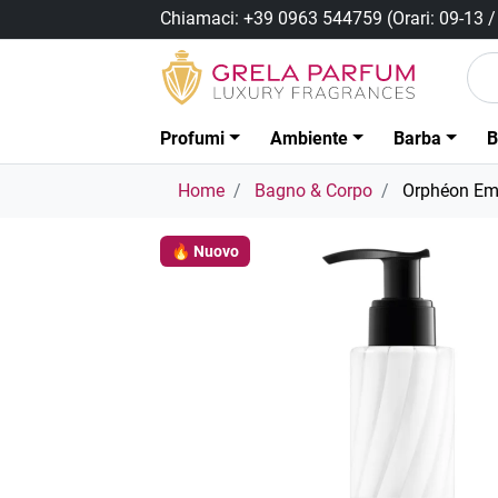
Chiamaci:
+39 0963 544759
(Orari: 09-13 
Profumi
Ambiente
Barba
B
Home
Bagno & Corpo
Orphéon Emu
🔥 Nuovo