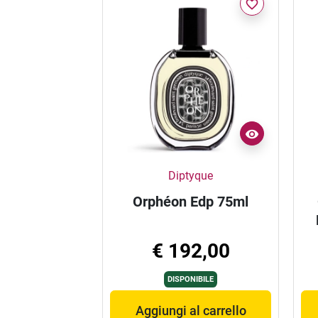
favorite_border
Diptyque
Orphéon Edp 75ml
€ 192,00
DISPONIBILE
Aggiungi al carrello