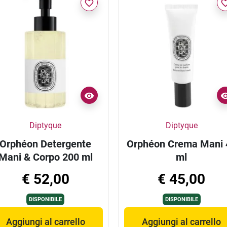
favorite_border
favorite_
Diptyque
Diptyque
Orphéon Detergente
Orphéon Crema Mani 
Mani & Corpo 200 ml
ml
€ 52,00
€ 45,00
DISPONIBILE
DISPONIBILE
Aggiungi al carrello
Aggiungi al carrello