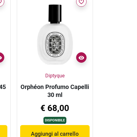
border
favorite_border
Diptyque
45
Orphéon Profumo Capelli
30 ml
€ 68,00
DISPONIBILE
Aggiungi al carrello