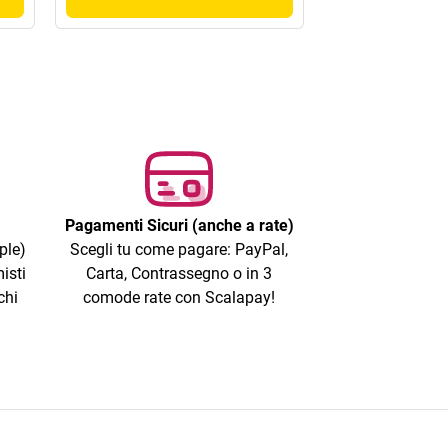
Pagamenti Sicuri (anche a rate)
ple)
Scegli tu come pagare: PayPal,
isti
Carta, Contrassegno o in 3
chi
comode rate con Scalapay!