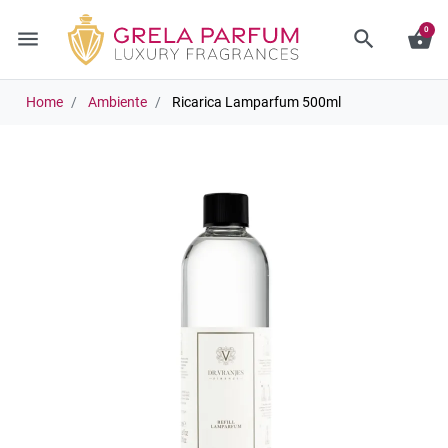
0
menu
search
shopping_basket
Home
Ambiente
Ricarica Lamparfum 500ml