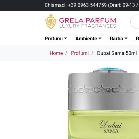
Chiamaci:
+39 0963 544759
(Orari: 09-13 
Profumi
Ambiente
Barba
B
Home
Profumi
Dubai Sama 50ml