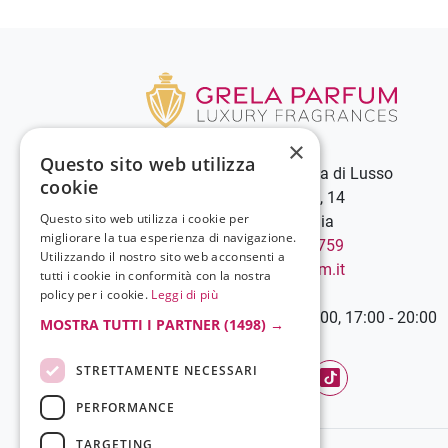
×
Questo sito web utilizza
Grela Parfum - Profumeria di Lusso
cookie
C.so Vittorio Emanuele III, 14
Questo sito web utilizza i cookie per
89900 Vibo Valentia - Italia
migliorare la tua esperienza di navigazione.
Chiamaci:
+39 0963 544759
Utilizzando il nostro sito web acconsenti a
Scrivici:
info@grelaparfum.it
tutti i cookie in conformità con la nostra
Orari
policy per i cookie.
Leggi di più
Lunedì-Sabato: 9:00 - 13:00, 17:00 - 20:00
MOSTRA TUTTI I PARTNER
(1498) →
STRETTAMENTE NECESSARI
Facebook
YouTube
Instagram
TikTok
PERFORMANCE
TARGETING