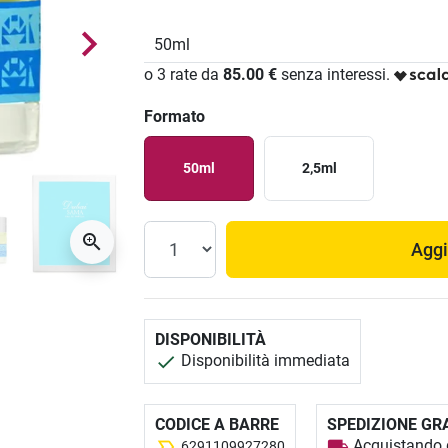
50ml
o 3 rate da
85.00 €
senza interessi.
Formato
50ml
2,5ml
Aggi
DISPONIBILITÀ
Disponibilità immediata
CODICE A BARRE
SPEDIZIONE GR
Acquistando q
6291109927280