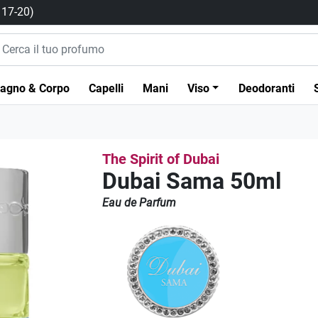
/ 17-20)
agno & Corpo
Capelli
Mani
Viso
Deodoranti
The Spirit of Dubai
Dubai Sama 50ml
Eau de Parfum