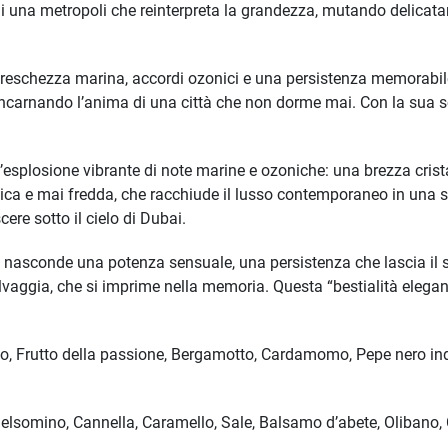
 una metropoli che reinterpreta la grandezza, mutando delicatamen
a freschezza marina, accordi ozonici e una persistenza memorabil
incarnando l’anima di una città che non dorme mai. Con la sua sci
’esplosione vibrante di note marine e ozoniche: una brezza crist
ica e mai fredda, che racchiude il lusso contemporaneo in una s
scere sotto il cielo di Dubai.
a nasconde una potenza sensuale, una persistenza che lascia il
lvaggia, che si imprime nella memoria. Questa “bestialità elegan
, Frutto della passione, Bergamotto, Cardamomo, Pepe nero indi
Gelsomino, Cannella, Caramello, Sale, Balsamo d’abete, Olibano, 