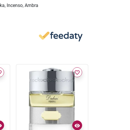
nka, Incenso, Ambra
border
favorite_border