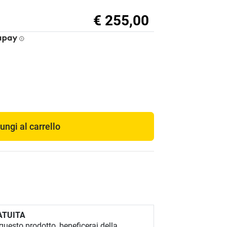
€ 255,00
ungi al carrello
ATUITA
uesto prodotto, beneficerai della