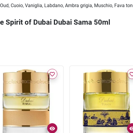
 Oud, Cuoio, Vaniglia, Labdano, Ambra grigia, Muschio, Fava to
he Spirit of Dubai Dubai Sama 50ml
favorite_border
favorite_