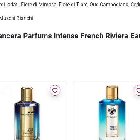
di Iodati, Fiore di Mimosa, Fiore di Tiarè, Oud Cambogiano, Cedro
 Muschi Bianchi
Mancera Parfums Intense French Riviera E
favorite_border
favorite_