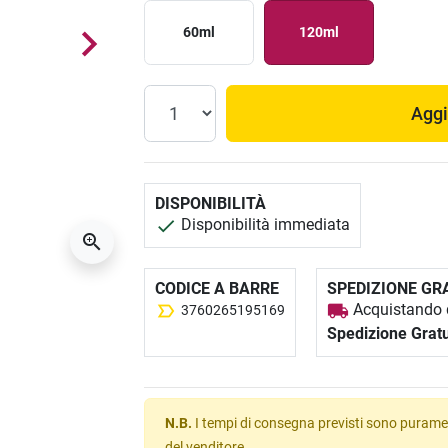
60ml
120ml
Aggi
DISPONIBILITÀ
Disponibilità immediata
CODICE A BARRE
SPEDIZIONE GR
Acquistando q
3760265195169
Spedizione Gratu
N.B.
I tempi di consegna previsti sono puramen
del venditore.