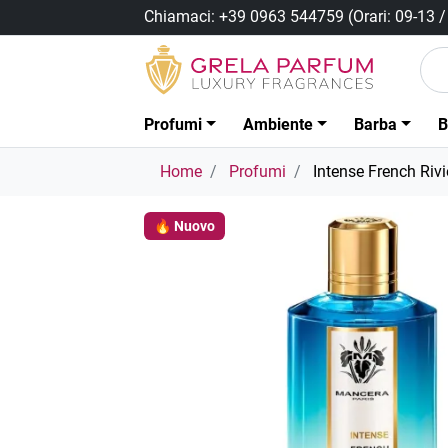
Chiamaci:
+39 0963 544759
(Orari: 09-13 
Profumi
Ambiente
Barba
B
Home
Profumi
Intense French Riv
🔥 Nuovo