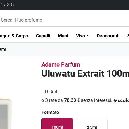
/ 17-20)
agno & Corpo
Capelli
Mani
Viso
Deodoranti
0ml
Adamo Parfum
Uluwatu Extrait 100m
100ml
o 3 rate da
78.33 €
senza interessi.
Formato
100ml
2,5ml