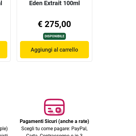
l
Eden Extrait 100ml
€ 275,00
DISPONIBILE
Aggiungi al carrello
Pagamenti Sicuri (anche a rate)
ple)
Scegli tu come pagare: PayPal,
isti
Carta, Contrassegno o in 3