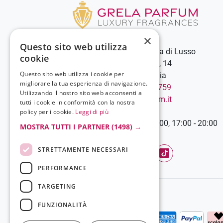
×
Questo sito web utilizza
Grela Parfum - Profumeria di Lusso
cookie
C.so Vittorio Emanuele III, 14
Questo sito web utilizza i cookie per
89900 Vibo Valentia - Italia
migliorare la tua esperienza di navigazione.
Chiamaci:
+39 0963 544759
Utilizzando il nostro sito web acconsenti a
Scrivici:
info@grelaparfum.it
tutti i cookie in conformità con la nostra
Orari
policy per i cookie.
Leggi di più
Lunedì-Sabato: 9:00 - 13:00, 17:00 - 20:00
MOSTRA TUTTI I PARTNER
(1498) →
STRETTAMENTE NECESSARI
Facebook
YouTube
Instagram
TikTok
PERFORMANCE
TARGETING
FUNZIONALITÀ