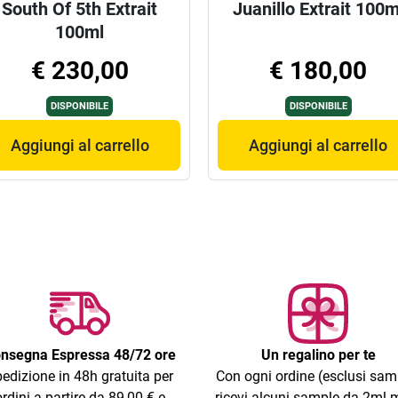
South Of 5th Extrait
Juanillo Extrait 100m
100ml
€ 230,00
€ 180,00
DISPONIBILE
DISPONIBILE
Aggiungi al carrello
Aggiungi al carrello
nsegna Espressa 48/72 ore
Un regalino per te
edizione in 48h gratuita per
Con ogni ordine (esclusi sam
ordini a partire da 89,00 € e
ricevi alcuni sample da 2ml m