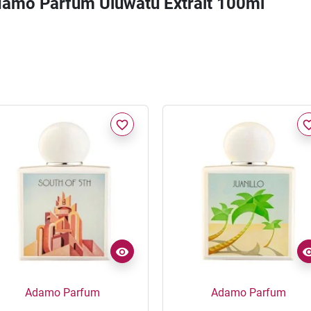
Adamo Parfum Uluwatu Extrait 100ml
favorite_border
favorite_
Adamo Parfum
Adamo Parfum