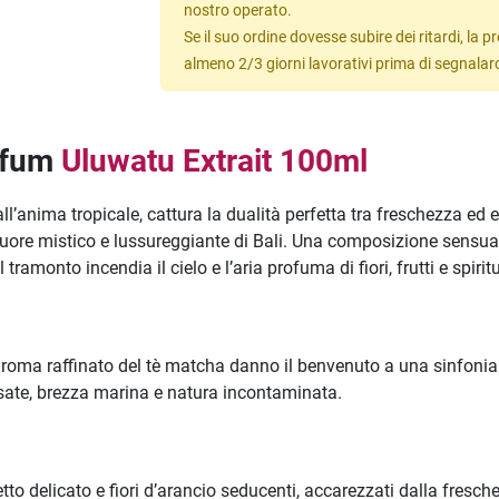
nostro operato.
Se il suo ordine dovesse subire dei ritardi, la
almeno 2/3 giorni lavorativi prima di segnalar
rfum
Uluwatu Extrait 100ml
nima tropicale, cattura la dualità perfetta tra freschezza ed e
cuore mistico e lussureggiante di Bali. Una composizione sensua
tramonto incendia il cielo e l’aria profuma di fiori, frutti e spiritu
’aroma raffinato del tè matcha danno il benvenuto a una sinfonia 
a risate, brezza marina e natura incontaminata.
o delicato e fiori d’arancio seducenti, accarezzati dalla fresc