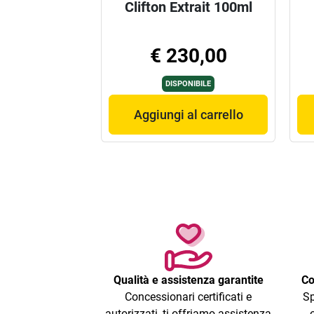
Clifton Extrait 100ml
€ 230,00
DISPONIBILE
Aggiungi al carrello
Qualità e assistenza garantite
Co
Concessionari certificati e
Sp
autorizzati, ti offriamo assistenza