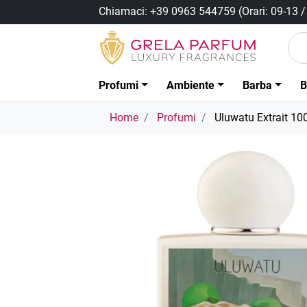
Chiamaci:
+39 0963 544759
(Orari: 09-13 
Profumi
Ambiente
Barba
B
Home
Profumi
Uluwatu Extrait 10