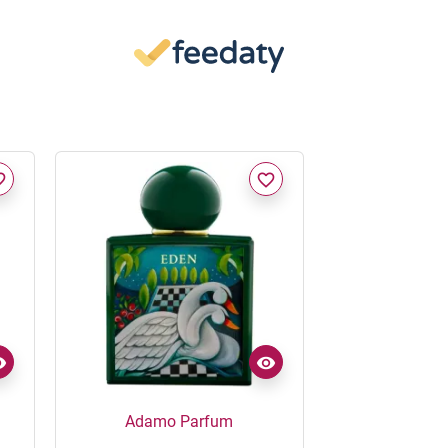
border
favorite_border
Adamo Parfum