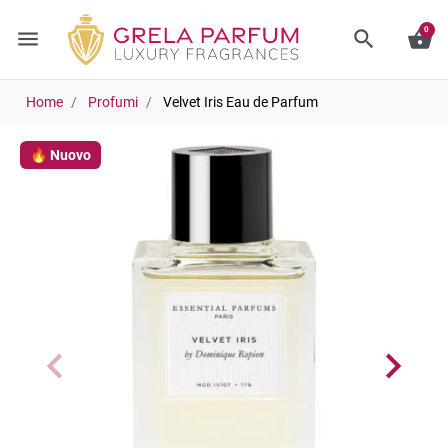
0
menu
search
shopping_basket
Home
Profumi
Velvet Iris Eau de Parfum
🔥 Nuovo