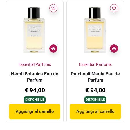
favorite_border
favorite_border
Essential Parfums
Essential Parfums
Neroli Botanica Eau de
Patchouli Mania Eau de
Parfum
Parfum
€ 94,00
€ 94,00
DISPONIBILE
DISPONIBILE
Aggiungi al carrello
Aggiungi al carrello