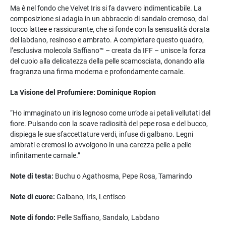
Ma è nel fondo che Velvet Iris si fa davvero indimenticabile. La
composizione si adagia in un abbraccio di sandalo cremoso, dal
tocco lattee e rassicurante, che si fonde con la sensualità dorata
del labdano, resinoso e ambrato. A completare questo quadro,
l’esclusiva molecola Saffiano™ – creata da IFF – unisce la forza
del cuoio alla delicatezza della pelle scamosciata, donando alla
fragranza una firma moderna e profondamente carnale.
La Visione del Profumiere: Dominique Ropion
“Ho immaginato un iris legnoso come un’ode ai petali vellutati del
fiore. Pulsando con la soave radiosità del pepe rosa e del bucco,
dispiega le sue sfaccettature verdi, infuse di galbano. Legni
ambrati e cremosi lo avvolgono in una carezza pelle a pelle
infinitamente carnale.”
Note di testa:
Buchu o Agathosma, Pepe Rosa, Tamarindo
Note di cuore:
Galbano, Iris, Lentisco
Note di fondo:
Pelle Saffiano, Sandalo, Labdano