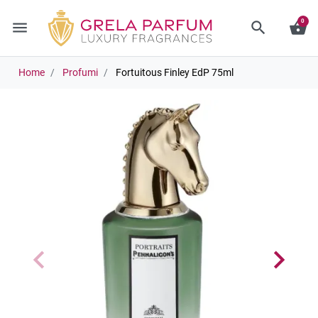
0
menu
search
shopping_basket
Home
Profumi
Fortuitous Finley EdP 75ml