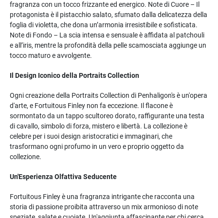
fragranza con un tocco frizzante ed energico. Note di Cuore – Il
protagonista è il pistacchio salato, sfumato dalla delicatezza della
foglia di violetta, che dona un’armonia irresistibile e sofisticata.
Note di Fondo – La scia intensa e sensuale è affidata al patchouli
e all’iris, mentre la profondità della pelle scamosciata aggiunge un
tocco maturo e avvolgente.
Il Design Iconico della Portraits Collection
Ogni creazione della Portraits Collection di Penhaligon's è un'opera
d'arte, e Fortuitous Finley non fa eccezione. Il flacone è
sormontato da un tappo scultoreo dorato, raffigurante una testa
di cavallo, simbolo di forza, mistero e libertà. La collezione è
celebre per i suoi design aristocratici e immaginari, che
trasformano ogni profumo in un vero e proprio oggetto da
collezione.
Un'Esperienza Olfattiva Seducente
Fortuitous Finley è una fragranza intrigante che racconta una
storia di passione proibita attraverso un mix armonioso di note
speziate, salate e cuoiate. Un'aggiunta affascinante per chi cerca