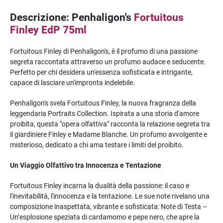
Descrizione: Penhaligon's
Fortuitous
Finley EdP 75ml
Fortuitous Finley di Penhaligon's, è il profumo di una passione
segreta raccontata attraverso un profumo audace e seducente.
Perfetto per chi desidera un'essenza sofisticata e intrigante,
capace di lasciare un'impronta indelebile.
Penhaligon's svela Fortuitous Finley, la nuova fragranza della
leggendaria Portraits Collection. Ispirata a una storia d'amore
proibita, questa "opera olfattiva" racconta la relazione segreta tra
il giardiniere Finley e Madame Blanche. Un profumo avvolgente e
misterioso, dedicato a chi ama testare i limiti del proibito.
Un Viaggio Olfattivo tra Innocenza e Tentazione
Fortuitous Finley incarna la dualità della passione: il caso e
l'inevitabilità, l'innocenza e la tentazione. Le sue note rivelano una
composizione inaspettata, vibrante e sofisticata: Note di Testa –
Un’esplosione speziata di cardamomo e pepe nero, che apre la