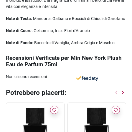
morbido e lussuoso. È la fragranza di chi ama il bello, di chi vive la
vita con eleganza e intensità.
Note di Testa:
Mandorla, Galbano e Boccioli di Chiodi di Garofano
Note di Cuore:
Gelsomino, Iris e Fiori d'Arancio
Note di Fondo:
Baccello di Vaniglia, Ambra Grigia e Muschio
Recensioni Verificate per Min New York Plush
Eau de Parfum 75ml
Non ci sono recensioni
Potrebbero piacerti:
favorite_border
favorite_border