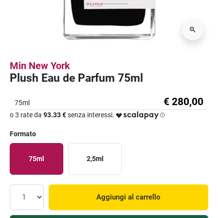
Min New York
Plush Eau de Parfum 75ml
€ 280,00
75ml
o 3 rate da
93.33 €
senza interessi.
Formato
75ml
2,5ml
Aggiungi al carrello