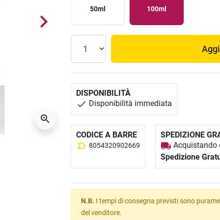
50ml
100ml
Aggi
DISPONIBILITÀ
Disponibilità immediata
CODICE A BARRE
SPEDIZIONE GR
Acquistando q
8054320902669
Spedizione Gratu
N.B.
I tempi di consegna previsti sono puramen
del venditore.