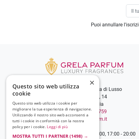
Puoi annullare l'iscri
×
Questo sito web utilizza
Grela Parfum - Profumeria di Lusso
cookie
C.so Vittorio Emanuele III, 14
Questo sito web utilizza i cookie per
89900 Vibo Valentia - Italia
migliorare la tua esperienza di navigazione.
Chiamaci:
+39 0963 544759
Utilizzando il nostro sito web acconsenti a
Scrivici:
info@grelaparfum.it
tutti i cookie in conformità con la nostra
Orari
policy per i cookie.
Leggi di più
Lunedì-Sabato: 9:00 - 13:00, 17:00 - 20:00
MOSTRA TUTTI I PARTNER
(1498) →