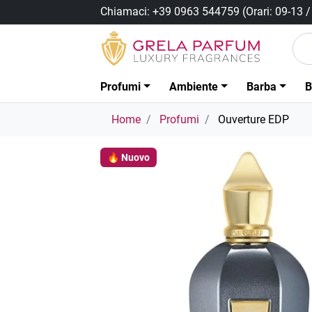
Chiamaci:
+39 0963 544759
(Orari: 09-13 
Profumi
Ambiente
Barba
B
Home
Profumi
Ouverture EDP
🔥 Nuovo