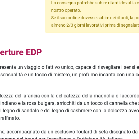
La consegna potrebbe subire ritardi dovuti a c
nostro operato.
Se il suo ordine dovesse subire dei ritardi, la
almeno 2/3 giorni lavorativi prima di segnalar
erture EDP
esenta un viaggio olfattivo unico, capace di risvegliare i sensi e
sensualità e un tocco di mistero, un profumo incanta con una co
ezza dell'arancia con la delicatezza della magnolia e l'accordo v
o indiano e la rosa bulgara, arricchiti da un tocco di cannella ch
l legno di sandalo e del legno di cashmere con la dolcezza avvo
raffinato.
one, accompagnato da un esclusivo foulard di seta disegnato da X