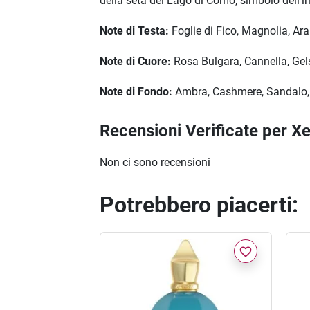
della seta del Lago di Como, simbolo dell'im
Note di Testa:
Foglie di Fico, Magnolia, Ar
Note di Cuore:
Rosa Bulgara, Cannella, Gel
Note di Fondo:
Ambra, Cashmere, Sandalo, 
Recensioni Verificate per X
Non ci sono recensioni
Potrebbero piacerti:
favorite_border