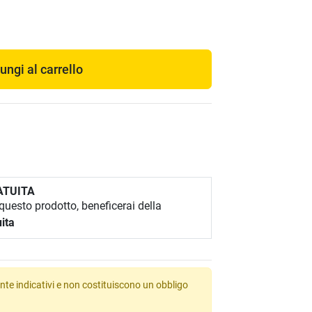
ungi al carrello
ATUITA
uesto prodotto, beneficerai della
ita
te indicativi e non costituiscono un obbligo