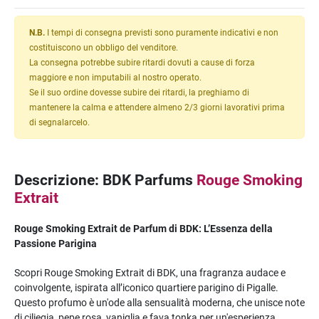
N.B.
I tempi di consegna previsti sono puramente indicativi e non
costituiscono un obbligo del venditore.
La consegna potrebbe subire ritardi dovuti a cause di forza
maggiore e non imputabili al nostro operato.
Se il suo ordine dovesse subire dei ritardi, la preghiamo di
mantenere la calma e attendere almeno 2/3 giorni lavorativi prima
di segnalarcelo.
Descrizione: BDK Parfums
Rouge Smoking
Extrait
Rouge Smoking Extrait de Parfum di BDK: L’Essenza della
Passione Parigina
Scopri Rouge Smoking Extrait di BDK, una fragranza audace e
coinvolgente, ispirata all’iconico quartiere parigino di Pigalle.
Questo profumo è un'ode alla sensualità moderna, che unisce note
di ciliegia, pepe rosa, vaniglia e fava tonka per un'esperienza