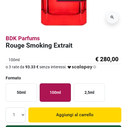
BDK Parfums
Rouge Smoking Extrait
€ 280,00
100ml
o 3 rate da
93.33 €
senza interessi.
Formato
50ml
100ml
2,5ml
Aggiungi al carrello