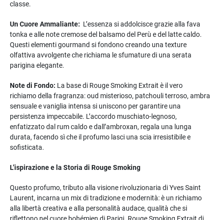
classe.
Un Cuore Ammaliante:
L’essenza si addolcisce grazie alla fava
tonka e alle note cremose del balsamo del Perù e del latte caldo.
Questi elementi gourmand si fondono creando una texture
olfattiva avvolgente che richiama le sfumature di una serata
parigina elegante.
Note di Fondo:
La base di Rouge Smoking Extrait è il vero
richiamo della fragranza: oud misterioso, patchouli terroso, ambra
sensuale e vaniglia intensa si uniscono per garantire una
persistenza impeccabile. L’accordo muschiato-legnoso,
enfatizzato dal rum caldo e dall’ambroxan, regala una lunga
durata, facendo sì che il profumo lasci una scia irresistibile e
sofisticata.
L’ispirazione e la Storia di Rouge Smoking
Questo profumo, tributo alla visione rivoluzionaria di Yves Saint
Laurent, incarna un mix di tradizione e modernità: è un richiamo
alla libertà creativa e alla personalità audace, qualità che si
riflettono nel cuore bohémien di Parigi. Rouge Smoking Extrait di