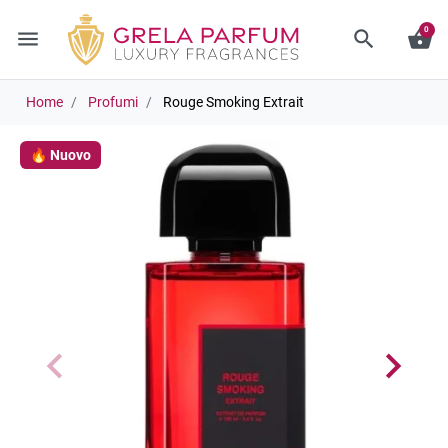
0
menu
search
shopping_basket
Home
Profumi
Rouge Smoking Extrait
🔥 Nuovo