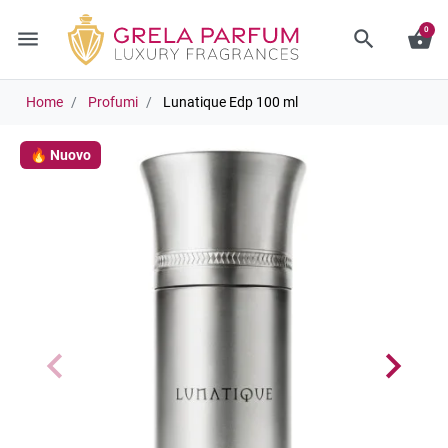
0
menu
search
shopping_basket
Home
Profumi
Lunatique Edp 100 ml
🔥 Nuovo