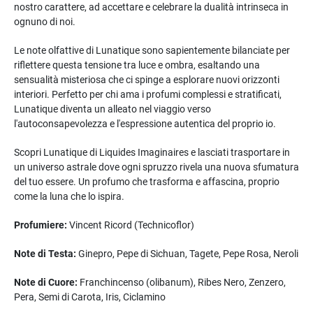
nostro carattere, ad accettare e celebrare la dualità intrinseca in
ognuno di noi.
Le note olfattive di Lunatique sono sapientemente bilanciate per
riflettere questa tensione tra luce e ombra, esaltando una
sensualità misteriosa che ci spinge a esplorare nuovi orizzonti
interiori. Perfetto per chi ama i profumi complessi e stratificati,
Lunatique diventa un alleato nel viaggio verso
l'autoconsapevolezza e l'espressione autentica del proprio io.
Scopri Lunatique di Liquides Imaginaires e lasciati trasportare in
un universo astrale dove ogni spruzzo rivela una nuova sfumatura
del tuo essere. Un profumo che trasforma e affascina, proprio
come la luna che lo ispira.
Profumiere:
Vincent Ricord (Technicoflor)
Note di Testa:
Ginepro, Pepe di Sichuan, Tagete, Pepe Rosa, Neroli
Note di Cuore:
Franchincenso (olibanum), Ribes Nero, Zenzero,
Pera, Semi di Carota, Iris, Ciclamino